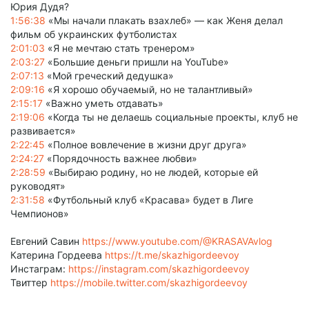
Юрия Дудя?
1:56:38
«Мы начали плакать взахлеб» — как Женя делал
фильм об украинских футболистах
2:01:03
«Я не мечтаю стать тренером»
2:03:27
«Большие деньги пришли на YouTube»
2:07:13
«Мой греческий дедушка»
2:09:16
«Я хорошо обучаемый, но не талантливый»
2:15:17
«Важно уметь отдавать»
2:19:06
«Когда ты не делаешь социальные проекты, клуб не
развивается»
2:22:45
«Полное вовлечение в жизни друг друга»
2:24:27
«Порядочность важнее любви»
2:28:59
«Выбираю родину, но не людей, которые ей
руководят»
2:31:58
«Футбольный клуб «Красава» будет в Лиге
Чемпионов»
Евгений Савин
https://www.youtube.com/@KRASAVAvlog
Катерина Гордеева
https://t.me/skazhigordeevoy
Инстаграм:
https://instagram.com/skazhigordeevoy
Твиттер
https://mobile.twitter.com/skazhigordeevoy