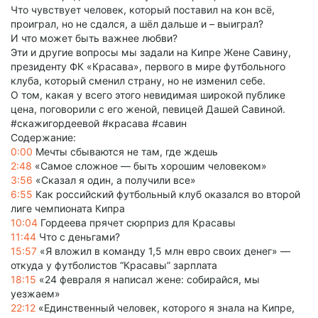
Что чувствует человек, который поставил на кон всё,
проиграл, но не сдался, а шёл дальше и – выиграл?
И что может быть важнее любви?
Эти и другие вопросы мы задали на Кипре Жене Савину,
президенту ФК «Красава», первого в мире футбольного
клуба, который сменил страну, но не изменил себе.
О том, какая у всего этого невидимая широкой публике
цена, поговорили с его женой, певицей Дашей Савиной.
#скажигордеевой #красава #савин
Содержание:
0:00
Мечты сбываются не там, где ждешь
2:48
«Самое сложное — быть хорошим человеком»
3:56
«Сказал я один, а получили все»
6:55
Как российский футбольный клуб оказался во второй
лиге чемпионата Кипра
10:04
Гордеева прячет сюрприз для Красавы
11:44
Что с деньгами?
15:57
«Я вложил в команду 1,5 млн евро своих денег» —
откуда у футболистов “Красавы” зарплата
18:15
«24 февраля я написал жене: собирайся, мы
уезжаем»
22:12
«Единственный человек, которого я знала на Кипре,