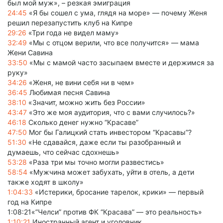
был мой муж», – резкая эмиграция
24:45
«Я бы сошел с ума, глядя на море» — почему Женя
решил перезапустить клуб на Кипре
29:26
«Три года не видел маму»
32:49
«Мы с отцом верили, что все получится» — мама
Жени Савина
33:50
«Мы с мамой часто засыпаем вместе и держимся за
руку»
34:26
«Женя, не вини себя ни в чем»
36:45
Любимая песня Савина
38:10
«Значит, можно жить без России»
43:47
«Это же моя аудитория, что с вами случилось?»
46:18
Сколько денег нужно “Красаве”
47:50
Мог бы Галицкий стать инвестором “Красавы”?
51:30
«Не сдавайся, даже если ты разобранный и
думаешь, что сейчас сдохнешь»
53:28
«Раза три мы точно могли развестись»
58:54
«Мужчина может забухать, уйти в отель, а дети
также ходят в школу»
1:04:33
«Истерики, бросание тарелок, крики» — первый
год на Кипре
1:08:21«”Челси” против ФК “Красава” — это реальность»
1:10:21
Иностранный агент и уголовник