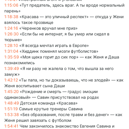
1:15:06
«Тут предатель, здесь враг. А ты вроде нормальный
парень»
1:18:38
«Красава — это уличный респект» — откуда у Жени
взялось такое прозвище
1:24:16
«Черенков вручал мне приз»
1:26:30
«Если бы не интернат, я бы умер или сидел в
тюрьме»
1:28:10
«Я всегда мечтал играть в Европе»
1:31:04
«Хиддинк поменял мозги футболистов»
1:35:59
«Моя щека горит до сих пор» — как Женя и Даша
познакомились
1:39:49
«Я ни разу не жалела о том, что вышла за него
замуж»
1:42:12
«Ты папа, но ты доказываешь, что не злодей» — как
Женя воспитывает сына Даши
1:45:20
«Рождение и смерть — градус эмоции
одинаковый» — Савин присутствовал на родах
1:48:49
Детская команда «Красава»
1:51:19
Самые крутые тренеры Савина
1:53:38
«Без образования, после травм и без денег» — как
Женя решил завязать с футболом
1:54:41
Чем закончилось знакомство Евгения Савина и