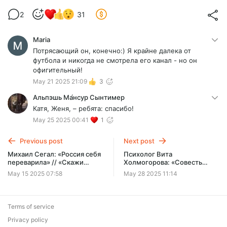
2
31
Maria
Потрясающий он, конечно:) Я крайне далека от
футбола и никогда не смотрела его канал - но он
офигительный!
May 21 2025 21:09
3
Альпэшь Ма́нсур Сынтимер
Катя, Женя, – ребята: спасибо!
May 25 2025 00:41
1
Previous post
Next post
Михаил Сегал: «Россия себя
Психолог Вита
переварила» // «Скажи
Холмогорова: «Cовесть
Гордеевой»
говорит только, когда её
May 15 2025 07:58
May 28 2025 11:14
спрашивают» // «Cкажи
Гордеевой»
Terms of service
Privacy policy