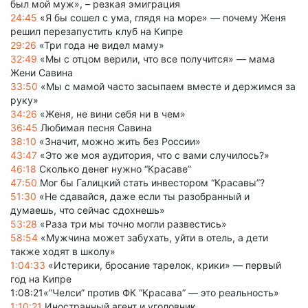
был мой муж», – резкая эмиграция
24:45
«Я бы сошел с ума, глядя на море» — почему Женя
решил перезапустить клуб на Кипре
29:26
«Три года не видел маму»
32:49
«Мы с отцом верили, что все получится» — мама
Жени Савина
33:50
«Мы с мамой часто засыпаем вместе и держимся за
руку»
34:26
«Женя, не вини себя ни в чем»
36:45
Любимая песня Савина
38:10
«Значит, можно жить без России»
43:47
«Это же моя аудитория, что с вами случилось?»
46:18
Сколько денег нужно “Красаве”
47:50
Мог бы Галицкий стать инвестором “Красавы”?
51:30
«Не сдавайся, даже если ты разобранный и
думаешь, что сейчас сдохнешь»
53:28
«Раза три мы точно могли развестись»
58:54
«Мужчина может забухать, уйти в отель, а дети
также ходят в школу»
1:04:33
«Истерики, бросание тарелок, крики» — первый
год на Кипре
1:08:21«”Челси” против ФК “Красава” — это реальность»
1:10:21
Иностранный агент и уголовник