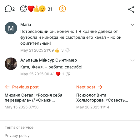
2
31
Maria
Потрясающий он, конечно:) Я крайне далека от
футбола и никогда не смотрела его канал - но он
офигительный!
May 21 2025 21:09
3
Альпэшь Ма́нсур Сынтимер
Катя, Женя, – ребята: спасибо!
May 25 2025 00:41
1
Previous post
Next post
Михаил Сегал: «Россия себя
Психолог Вита
переварила» // «Скажи
Холмогорова: «Cовесть
Гордеевой»
говорит только, когда её
May 15 2025 07:58
May 28 2025 11:14
спрашивают» // «Cкажи
Гордеевой»
Terms of service
Privacy policy