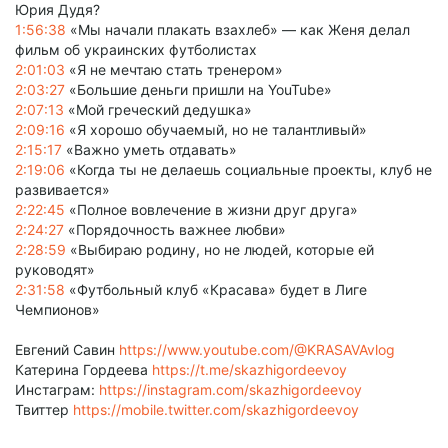
Юрия Дудя?
1:56:38
«Мы начали плакать взахлеб» — как Женя делал
фильм об украинских футболистах
2:01:03
«Я не мечтаю стать тренером»
2:03:27
«Большие деньги пришли на YouTube»
2:07:13
«Мой греческий дедушка»
2:09:16
«Я хорошо обучаемый, но не талантливый»
2:15:17
«Важно уметь отдавать»
2:19:06
«Когда ты не делаешь социальные проекты, клуб не
развивается»
2:22:45
«Полное вовлечение в жизни друг друга»
2:24:27
«Порядочность важнее любви»
2:28:59
«Выбираю родину, но не людей, которые ей
руководят»
2:31:58
«Футбольный клуб «Красава» будет в Лиге
Чемпионов»
Евгений Савин
https://www.youtube.com/@KRASAVAvlog
Катерина Гордеева
https://t.me/skazhigordeevoy
Инстаграм:
https://instagram.com/skazhigordeevoy
Твиттер
https://mobile.twitter.com/skazhigordeevoy