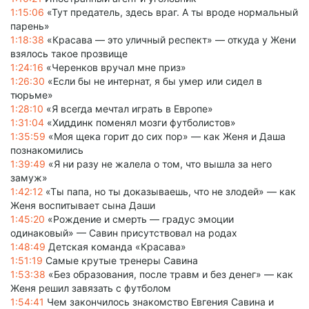
1:15:06
«Тут предатель, здесь враг. А ты вроде нормальный
парень»
1:18:38
«Красава — это уличный респект» — откуда у Жени
взялось такое прозвище
1:24:16
«Черенков вручал мне приз»
1:26:30
«Если бы не интернат, я бы умер или сидел в
тюрьме»
1:28:10
«Я всегда мечтал играть в Европе»
1:31:04
«Хиддинк поменял мозги футболистов»
1:35:59
«Моя щека горит до сих пор» — как Женя и Даша
познакомились
1:39:49
«Я ни разу не жалела о том, что вышла за него
замуж»
1:42:12
«Ты папа, но ты доказываешь, что не злодей» — как
Женя воспитывает сына Даши
1:45:20
«Рождение и смерть — градус эмоции
одинаковый» — Савин присутствовал на родах
1:48:49
Детская команда «Красава»
1:51:19
Самые крутые тренеры Савина
1:53:38
«Без образования, после травм и без денег» — как
Женя решил завязать с футболом
1:54:41
Чем закончилось знакомство Евгения Савина и