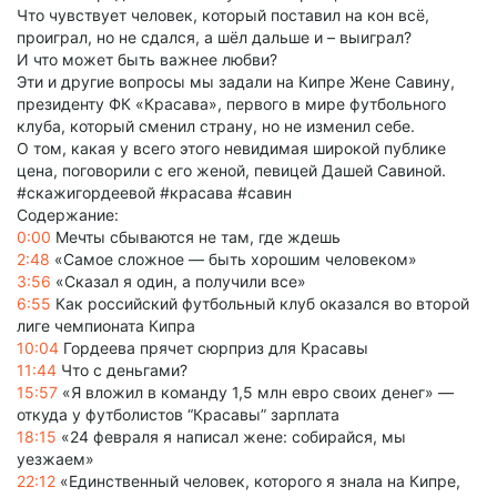
Что чувствует человек, который поставил на кон всё,
проиграл, но не сдался, а шёл дальше и – выиграл?
И что может быть важнее любви?
Эти и другие вопросы мы задали на Кипре Жене Савину,
президенту ФК «Красава», первого в мире футбольного
клуба, который сменил страну, но не изменил себе.
О том, какая у всего этого невидимая широкой публике
цена, поговорили с его женой, певицей Дашей Савиной.
#скажигордеевой #красава #савин
Содержание:
0:00
Мечты сбываются не там, где ждешь
2:48
«Самое сложное — быть хорошим человеком»
3:56
«Сказал я один, а получили все»
6:55
Как российский футбольный клуб оказался во второй
лиге чемпионата Кипра
10:04
Гордеева прячет сюрприз для Красавы
11:44
Что с деньгами?
15:57
«Я вложил в команду 1,5 млн евро своих денег» —
откуда у футболистов “Красавы” зарплата
18:15
«24 февраля я написал жене: собирайся, мы
уезжаем»
22:12
«Единственный человек, которого я знала на Кипре,