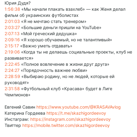
Юрия Дудя?
1:56:38
«Мы начали плакать взахлеб» — как Женя делал
фильм об украинских футболистах
2:01:03
«Я не мечтаю стать тренером»
2:03:27
«Большие деньги пришли на YouTube»
2:07:13
«Мой греческий дедушка»
2:09:16
«Я хорошо обучаемый, но не талантливый»
2:15:17
«Важно уметь отдавать»
2:19:06
«Когда ты не делаешь социальные проекты, клуб не
развивается»
2:22:45
«Полное вовлечение в жизни друг друга»
2:24:27
«Порядочность важнее любви»
2:28:59
«Выбираю родину, но не людей, которые ей
руководят»
2:31:58
«Футбольный клуб «Красава» будет в Лиге
Чемпионов»
Евгений Савин
https://www.youtube.com/@KRASAVAvlog
Катерина Гордеева
https://t.me/skazhigordeevoy
Инстаграм:
https://instagram.com/skazhigordeevoy
Твиттер
https://mobile.twitter.com/skazhigordeevoy