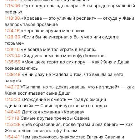
1:15:06
«Тут предатель, здесь враг. А ты вроде нормальный
парень»
1:18:38
«Красава — это уличный респект» — откуда у Жени
взялось такое прозвище
1:24:16
«Черенков вручал мне приз»
1:26:30
«Если бы не интернат, я бы умер или сидел в
тюрьме»
1:28:10
«Я всегда мечтал играть в Европе»
1:31:04
«Хиддинк поменял мозги футболистов»
1:35:59
«Моя щека горит до сих пор» — как Женя и Даша
познакомились
1:39:49
«Я ни разу не жалела о том, что вышла за него
замуж»
1:42:12
«Ты папа, но ты доказываешь, что не злодей» — как
Женя воспитывает сына Даши
1:45:20
«Рождение и смерть — градус эмоции
одинаковый» — Савин присутствовал на родах
1:48:49
Детская команда «Красава»
1:51:19
Самые крутые тренеры Савина
1:53:38
«Без образования, после травм и без денег» — как
Женя решил завязать с футболом
1:54:41
Чем закончилось знакомство Евгения Савина и