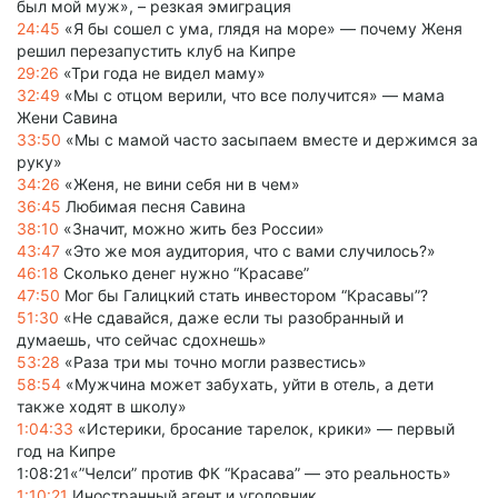
был мой муж», – резкая эмиграция
24:45
«Я бы сошел с ума, глядя на море» — почему Женя
решил перезапустить клуб на Кипре
29:26
«Три года не видел маму»
32:49
«Мы с отцом верили, что все получится» — мама
Жени Савина
33:50
«Мы с мамой часто засыпаем вместе и держимся за
руку»
34:26
«Женя, не вини себя ни в чем»
36:45
Любимая песня Савина
38:10
«Значит, можно жить без России»
43:47
«Это же моя аудитория, что с вами случилось?»
46:18
Сколько денег нужно “Красаве”
47:50
Мог бы Галицкий стать инвестором “Красавы”?
51:30
«Не сдавайся, даже если ты разобранный и
думаешь, что сейчас сдохнешь»
53:28
«Раза три мы точно могли развестись»
58:54
«Мужчина может забухать, уйти в отель, а дети
также ходят в школу»
1:04:33
«Истерики, бросание тарелок, крики» — первый
год на Кипре
1:08:21«”Челси” против ФК “Красава” — это реальность»
1:10:21
Иностранный агент и уголовник