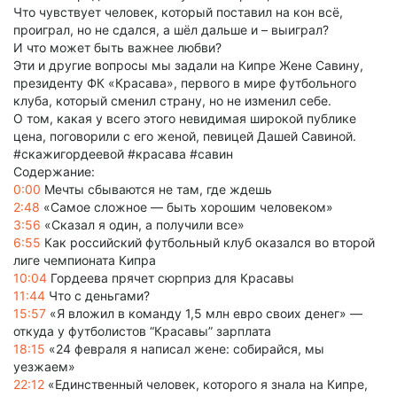
Что чувствует человек, который поставил на кон всё,
проиграл, но не сдался, а шёл дальше и – выиграл?
И что может быть важнее любви?
Эти и другие вопросы мы задали на Кипре Жене Савину,
президенту ФК «Красава», первого в мире футбольного
клуба, который сменил страну, но не изменил себе.
О том, какая у всего этого невидимая широкой публике
цена, поговорили с его женой, певицей Дашей Савиной.
#скажигордеевой #красава #савин
Содержание:
0:00
Мечты сбываются не там, где ждешь
2:48
«Самое сложное — быть хорошим человеком»
3:56
«Сказал я один, а получили все»
6:55
Как российский футбольный клуб оказался во второй
лиге чемпионата Кипра
10:04
Гордеева прячет сюрприз для Красавы
11:44
Что с деньгами?
15:57
«Я вложил в команду 1,5 млн евро своих денег» —
откуда у футболистов “Красавы” зарплата
18:15
«24 февраля я написал жене: собирайся, мы
уезжаем»
22:12
«Единственный человек, которого я знала на Кипре,