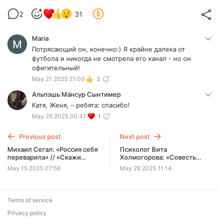
2
31
Maria
Потрясающий он, конечно:) Я крайне далека от
футбола и никогда не смотрела его канал - но он
офигительный!
May 21 2025 21:09
3
Альпэшь Ма́нсур Сынтимер
Катя, Женя, – ребята: спасибо!
May 25 2025 00:41
1
Previous post
Next post
Михаил Сегал: «Россия себя
Психолог Вита
переварила» // «Скажи
Холмогорова: «Cовесть
Гордеевой»
говорит только, когда её
May 15 2025 07:58
May 28 2025 11:14
спрашивают» // «Cкажи
Гордеевой»
Terms of service
Privacy policy