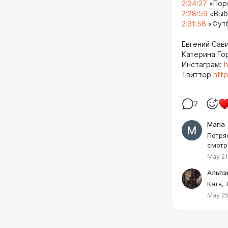
2:24:27
«Пор
2:28:59
«Выби
2:31:58
«Футб
Евгений Сав
Катерина Го
Инстаграм:
h
Твиттер
http
2
Maria
Потря
смотр
May 21
Альпэ
Катя, 
May 25