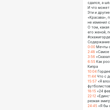
сдался, а шё
И что может
Эти и други
«Красава», 
не изменил 
О том, какая
его женой, 
#скажигорде
Содержание
0:00
Мечты с
2:48
«Самое 
3:56
«Сказал 
6:55
Как рос
Кипра
10:04
Гордее
11:44
Что с д
15:57
«Я влож
футболистов
18:15
«24 фев
22:12
«Единст
резкая эмиг
24:45
«Я бы 