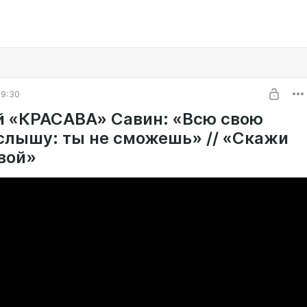
09:30
й «КРАСАВА» Савин: «Всю свою
слышу: ты не сможешь» // «Скажи
вой»