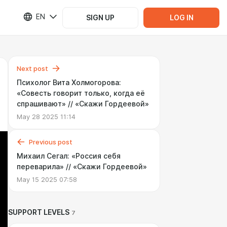
EN
SIGN UP
LOG IN
Next post
Психолог Вита Холмогорова:
«Cовесть говорит только, когда её
спрашивают» // «Cкажи Гордеевой»
May 28 2025 11:14
Previous post
Михаил Сегал: «Россия себя
переварила» // «Скажи Гордеевой»
May 15 2025 07:58
SUPPORT LEVELS
7