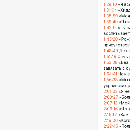
1:28:10
«Я вс
1:31:04
«Хидд
1:35:59
«Моя 
1:39:49
«Я ни
1:42:12
«Ты па
воспитывает
1:45:20
«Рожд
присутствов
1:48:49
Детск
1:51:19
Самые
1:53:38
«Без 
завязать с 
1:54:41
Чем з
1:56:38
«Мы н
украинских 
2:01:03
«Я не
2:03:27
«Боль
2:07:13
«Мой 
2:09:16
«Я хо
2:15:17
«Важн
2:19:06
«Когд
2:22:45
«Полн