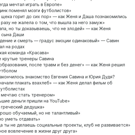
егда мечтал играть в Европе»
инк поменял мозги футболистов»
щека горит до сих пор» — как Женя и Даша познакомились
 разу не жалела о том, что вышла за него замуж»
па, но ты доказываешь, что не злодей» — как Женя
 сына Даши
ение и смерть — градус эмоции одинаковый» — Савин
ал на родах
ая команда «Красава»
 крутые тренеры Савина
образования, после травм и без денег» — как Женя решил
футболом
акончилось знакомство Евгения Савина и Юрия Дудя?
ачали плакать взахлеб» — как Женя делал фильм об
футболистах
 мечтаю стать тренером»
шие деньги пришли на YouTube»
греческий дедушка»
рошо обучаемый, но не талантливый»
о уметь отдавать»
а ты не делаешь социальные проекты, клуб не развивается»
ое вовлечение в жизни друг друга»