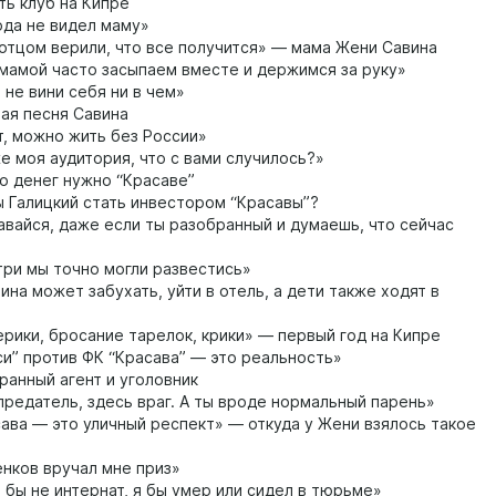
ть клуб на Кипре
ода не видел маму»
отцом верили, что все получится» — мама Жени Савина
мамой часто засыпаем вместе и держимся за руку»
 не вини себя ни в чем»
я песня Савина
, можно жить без России»
е моя аудитория, что с вами случилось?»
о денег нужно “Красаве”
 Галицкий стать инвестором “Красавы”?
вайся, даже если ты разобранный и думаешь, что сейчас
три мы точно могли развестись»
на может забухать, уйти в отель, а дети также ходят в
рики, бросание тарелок, крики» — первый год на Кипре
си” против ФК “Красава” — это реальность»
анный агент и уголовник
предатель, здесь враг. А ты вроде нормальный парень»
ава — это уличный респект» — откуда у Жени взялось такое
нков вручал мне приз»
 бы не интернат, я бы умер или сидел в тюрьме»