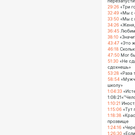
перезапусти
29:26
«Три г
32:49
«Мы с 
33:50
«Мы с 
34:26
«Женя,
36:45
Любима
38:10
«Значит
43:47
«Это ж
46:18
Скольк
47:50
Мог бы
51:30
«Не сда
сдохнешь»
53:28
«Раза 
58:54
«Мужчи
школу»
1:04:33
«Исте
1:08:21«”Чел
1:10:21
Иностр
1:15:06
«Тут 
1:18:38
«Крас
прозвище
1:24:16
«Чере
1:26:30
«Если