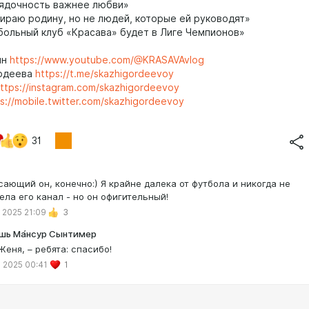
ядочность важнее любви»
раю родину, но не людей, которые ей руководят»
ольный клуб «Красава» будет в Лиге Чемпионов»
ин
https://www.youtube.com/@KRASAVAvlog
рдеева
https://t.me/skazhigordeevoy
ttps://instagram.com/skazhigordeevoy
s://mobile.twitter.com/skazhigordeevoy
31
сающий он, конечно:) Я крайне далека от футбола и никогда не
ела его канал - но он офигительный!
 2025 21:09
3
шь Ма́нсур Сынтимер
Женя, – ребята: спасибо!
 2025 00:41
1