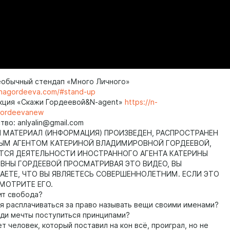
еобычный стендап «Много Личного»
rinagordeeva.com/#stand-up
кция «Скажи Гордеевой&N-agent»
https://n-
gordeevanew
во: anlyalin@gmail.com
МАТЕРИАЛ (ИНФОРМАЦИЯ) ПРОИЗВЕДЕН, РАСПРОСТРАНЕН
ЫМ АГЕНТОМ КАТЕРИНОЙ ВЛАДИМИРОВНОЙ ГОРДЕЕВОЙ,
ТСЯ ДЕЯТЕЛЬНОСТИ ИНОСТРАННОГО АГЕНТА КАТЕРИНЫ
НЫ ГОРДЕЕВОЙ ПРОСМАТРИВАЯ ЭТО ВИДЕО, ВЫ
ЕТЕ, ЧТО ВЫ ЯВЛЯЕТЕСЬ СОВЕРШЕННОЛЕТНИМ. ЕСЛИ ЭТО
СМОТРИТЕ ЕГО.
ит свобода?
я расплачиваться за право называть вещи своими именами?
ди мечты поступиться принципами?
т человек, который поставил на кон всё, проиграл, но не