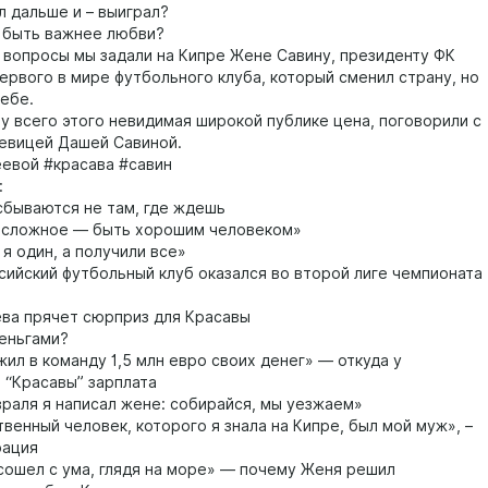
л дальше и – выиграл?
 быть важнее любви?
е вопросы мы задали на Кипре Жене Савину, президенту ФК
первого в мире футбольного клуба, который сменил страну, но
себе.
 у всего этого невидимая широкой публике цена, поговорили с
певицей Дашей Савиной.
евой #красава #савин
:
бываются не там, где ждешь
сложное — быть хорошим человеком»
я один, а получили все»
сийский футбольный клуб оказался во второй лиге чемпионата
ва прячет сюрприз для Красавы
еньгами?
ил в команду 1,5 млн евро своих денег» — откуда у
 “Красавы” зарплата
раля я написал жене: собирайся, мы уезжаем»
венный человек, которого я знала на Кипре, был мой муж», –
рация
сошел с ума, глядя на море» — почему Женя решил