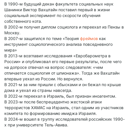
В 1990-м будущий декан факультета социальных наук
Шанинки Виктор Вахштайн поставил первый в жизни
социальный эксперимент по скорости обучения
собственного кота.
В 2002-м получил диплом социолога и переехал из Пензы в
Москву.
В 2007-м защитился по теме «Теория
фреймов
как
инструмент социологического анализа повседневного
мира»
В 2013-м возглавил исследования «Евробарометра в
России» и опубликовал его первые результаты, после чего
на допросе отвечал на вопрос следователя: «чем
отличается социология от шпионажа». Тогда же Вахштайн
впервые уехал из России. Но вернулся.
В 2021-м за ним пришли с обысками и он бежал по крыше
дома и уехал из страны навсегда.
В 2022-м переехал в Израиль, был признан иноагентом.
В 2023-м после беспрецедентно жестокой атаки
террористов ХАМАС на Израиль, стал одним из участников
комитета по формированию имиджа Израиля.
В 2024-м вошел в группу исследователей российских 1990-
х при университете Тель-Авива.