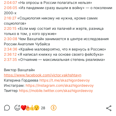
2:04:07
«На опросы в России полагаться нельзя»
2:06:05
«Из пандемии сразу вышли в войну» — о поколении
2000-х
2:16:27
«Социология никому не нужна, кроме самих
социологов»
2:20:15
«Если мир состоит из палачей и жертв, разница
только в том, у кого оружие»
2:30:08
Чем Вахштайн занимается в центре исследования
России Анатолия Чубайса
2:34:36
«Крайне маловероятно, что я вернусь в Россию»
2:36:12
«Я написал книжку на основе своего фейсбука»
2:37:35
«Отчаяние — максимальная степень реализма»
Виктор Вахштайн
https://www.facebook.com/victor.vakhshtayn
Катерина Гордеева
https://t.me/skazhigordeevoy
Инстаграм:
https://instagram.com/skazhigordeevoy
Твиттер
https://mobile.twitter.com/skazhigordeevoy
28