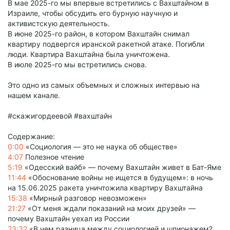
В мае 2025-го мы впервые встретились с Вахштайном в
Израиле, чтобы обсудить его бурную научную и
активистскую деятельность.
В июне 2025-го район, в котором Вахштайн снимал
квартиру подвергся иранской ракетной атаке. Погибли
люди. Квартира Вахштайна была уничтожена.
В июле 2025-го мы встретились снова.
Это одно из самых объемных и сложных интервью на
нашем канале.
#скажигордеевой #вахштайн
Содержание:
0:00
«Социология — это не наука об обществе»
4:07
Полезное чтение
5:19
«Одесский вайб» — почему Вахштайн живет в Бат-Яме
11:44
«Обоснование войны не ищется в будущем»: в ночь
на 15.06.2025 ракета уничтожила квартиру Вахштайна
15:38
«Мирный разговор невозможен»
21:27
«От меня ждали показаний на моих друзей» —
почему Вахштайн уехал из России
23:32
«В чем разница между социологией и шпионажем?