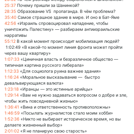
25:37
Почему пришли за Шанинкой?
28:35
Образование VS пропагандa. В чём проблема?
35:40
Самое страшное здание в мире. И оно в Бат-Яме
42:56
«Израиль спровоцировал нападение, чтобы
уничтожить Палестину» — разбираем антиизраильские
нарративы
55:12
В какой момент происходит мобилизация людей?
1:02:49 «В какой-то момент линия фронта может пройти
через вашу квартиру»
1:07:33
«Циничная власть и безразличное общество —
типичная картина русского либерала»
1:12:33
«Для социолога руина важнее здания»
1:16:24
«Моральное высказывание — быстро
девальвирующаяся валюта»
1:23:18
«Иранцы — это истинные арийцы»
1:29:14
«Вам не нужно задаваться вопросом о добре и зле,
чтобы жить повседневной жизнью»
1:36:41
«Вина и ответственность противоположны»
1:46:59
«Посылать журналистов стало моим хобби»
1:52:36
«Никто не выбирает историческое время, но вы
делаете жизненный выбор»
2:01:02
«Я не планирую свою старость»