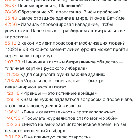
25:37
Почему пришли за Шанинкой?
28:35
Образование VS пропагандa. В чём проблема?
35:40
Самое страшное здание в мире. И оно в Бат-Яме
42:56
«Израиль спровоцировал нападение, чтобы
уничтожить Палестину» — разбираем антиизраильские
нарративы
55:12
В какой момент происходит мобилизация людей?
1:02:49 «В какой-то момент линия фронта может пройти
через вашу квартиру»
1:07:33
«Циничная власть и безразличное общество —
типичная картина русского либерала»
1:12:33
«Для социолога руина важнее здания»
1:16:24
«Моральное высказывание — быстро
девальвирующаяся валюта»
1:23:18
«Иранцы — это истинные арийцы»
1:29:14
«Вам не нужно задаваться вопросом о добре и зле,
чтобы жить повседневной жизнью»
1:36:41
«Вина и ответственность противоположны»
1:46:59
«Посылать журналистов стало моим хобби»
1:52:36
«Никто не выбирает историческое время, но вы
делаете жизненный выбор»
2:01:02
«Я не планирую свою старость»