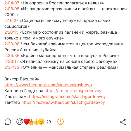
2:04:07
«На опросы в России полагаться нельзя»
2:06:05
«Из пандемии сразу вышли в войну» — о поколении
2000-х
2:16:27
«Социология никому не нужна, кроме самих
социологов»
2:20:15
«Если мир состоит из палачей и жертв, разница
только в том, у кого оружие»
2:30:08
Чем Вахштайн занимается в центре исследования
России Анатолия Чубайса
2:34:36
«Крайне маловероятно, что я вернусь в Россию»
2:36:12
«Я написал книжку на основе своего фейсбука»
2:37:35
«Отчаяние — максимальная степень реализма»
Виктор Вахштайн
https://www.facebook.com/victor.vakhshtayn
Катерина Гордеева
https://t.me/skazhigordeevoy
Инстаграм:
https://instagram.com/skazhigordeevoy
Твиттер
https://mobile.twitter.com/skazhigordeevoy
28