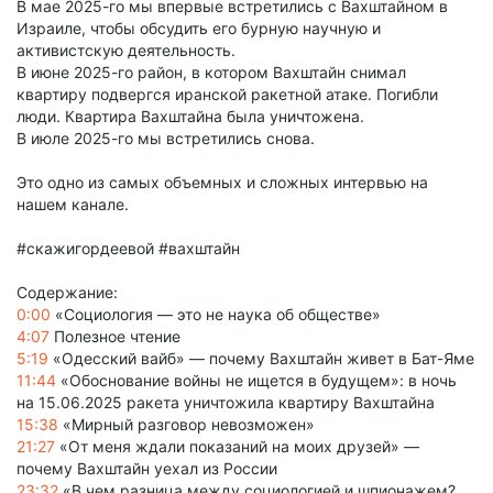
В мае 2025-го мы впервые встретились с Вахштайном в
Израиле, чтобы обсудить его бурную научную и
активистскую деятельность.
В июне 2025-го район, в котором Вахштайн снимал
квартиру подвергся иранской ракетной атаке. Погибли
люди. Квартира Вахштайна была уничтожена.
В июле 2025-го мы встретились снова.
Это одно из самых объемных и сложных интервью на
нашем канале.
#скажигордеевой #вахштайн
Содержание:
0:00
«Социология — это не наука об обществе»
4:07
Полезное чтение
5:19
«Одесский вайб» — почему Вахштайн живет в Бат-Яме
11:44
«Обоснование войны не ищется в будущем»: в ночь
на 15.06.2025 ракета уничтожила квартиру Вахштайна
15:38
«Мирный разговор невозможен»
21:27
«От меня ждали показаний на моих друзей» —
почему Вахштайн уехал из России
23:32
«В чем разница между социологией и шпионажем?