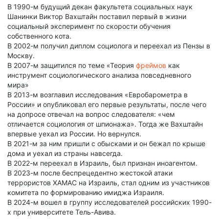
В 1990-м будущий декан факультета социальных наук
Шанинки Виктор Вахштайн поставил первый в жизни
социальный эксперимент по скорости обучения
собственного кота.
В 2002-м получил диплом социолога и переехал из Пензы в
Москву.
В 2007-м защитился по теме «Теория
фреймов
как
инструмент социологического анализа повседневного
мира»
В 2013-м возглавил исследования «Евробарометра в
России» и опубликовал его первые результаты, после чего
на допросе отвечал на вопрос следователя: «чем
отличается социология от шпионажа». Тогда же Вахштайн
впервые уехал из России. Но вернулся.
В 2021-м за ним пришли с обысками и он бежал по крыше
дома и уехал из страны навсегда.
В 2022-м переехал в Израиль, был признан иноагентом.
В 2023-м после беспрецедентно жестокой атаки
террористов ХАМАС на Израиль, стал одним из участников
комитета по формированию имиджа Израиля.
В 2024-м вошел в группу исследователей российских 1990-
х при университете Тель-Авива.