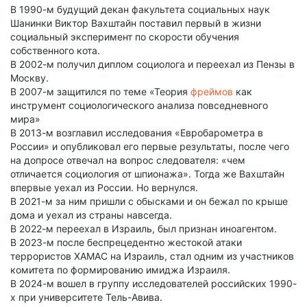
В 1990-м будущий декан факультета социальных наук
Шанинки Виктор Вахштайн поставил первый в жизни
социальный эксперимент по скорости обучения
собственного кота.
В 2002-м получил диплом социолога и переехал из Пензы в
Москву.
В 2007-м защитился по теме «Теория
фреймов
как
инструмент социологического анализа повседневного
мира»
В 2013-м возглавил исследования «Евробарометра в
России» и опубликовал его первые результаты, после чего
на допросе отвечал на вопрос следователя: «чем
отличается социология от шпионажа». Тогда же Вахштайн
впервые уехал из России. Но вернулся.
В 2021-м за ним пришли с обысками и он бежал по крыше
дома и уехал из страны навсегда.
В 2022-м переехал в Израиль, был признан иноагентом.
В 2023-м после беспрецедентно жестокой атаки
террористов ХАМАС на Израиль, стал одним из участников
комитета по формированию имиджа Израиля.
В 2024-м вошел в группу исследователей российских 1990-
х при университете Тель-Авива.