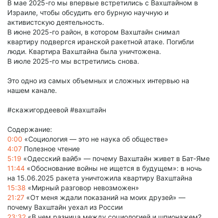
В мае 2025-го мы впервые встретились с Вахштайном в
Израиле, чтобы обсудить его бурную научную и
активистскую деятельность.
В июне 2025-го район, в котором Вахштайн снимал
квартиру подвергся иранской ракетной атаке. Погибли
люди. Квартира Вахштайна была уничтожена.
В июле 2025-го мы встретились снова.
Это одно из самых объемных и сложных интервью на
нашем канале.
#скажигордеевой #вахштайн
Содержание:
0:00
«Социология — это не наука об обществе»
4:07
Полезное чтение
5:19
«Одесский вайб» — почему Вахштайн живет в Бат-Яме
11:44
«Обоснование войны не ищется в будущем»: в ночь
на 15.06.2025 ракета уничтожила квартиру Вахштайна
15:38
«Мирный разговор невозможен»
21:27
«От меня ждали показаний на моих друзей» —
почему Вахштайн уехал из России
23:32
«В чем разница между социологией и шпионажем?