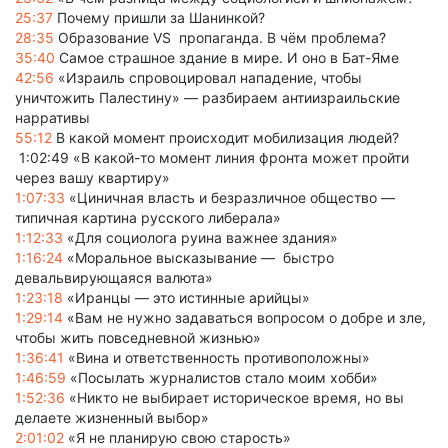
25:37
Почему пришли за Шанинкой?
28:35
Образование VS пропагандa. В чём проблема?
35:40
Самое страшное здание в мире. И оно в Бат-Яме
42:56
«Израиль спровоцировал нападение, чтобы
уничтожить Палестину» — разбираем антиизраильские
нарративы
55:12
В какой момент происходит мобилизация людей?
1:02:49 «В какой-то момент линия фронта может пройти
через вашу квартиру»
1:07:33
«Циничная власть и безразличное общество —
типичная картина русского либерала»
1:12:33
«Для социолога руина важнее здания»
1:16:24
«Моральное высказывание — быстро
девальвирующаяся валюта»
1:23:18
«Иранцы — это истинные арийцы»
1:29:14
«Вам не нужно задаваться вопросом о добре и зле,
чтобы жить повседневной жизнью»
1:36:41
«Вина и ответственность противоположны»
1:46:59
«Посылать журналистов стало моим хобби»
1:52:36
«Никто не выбирает историческое время, но вы
делаете жизненный выбор»
2:01:02
«Я не планирую свою старость»