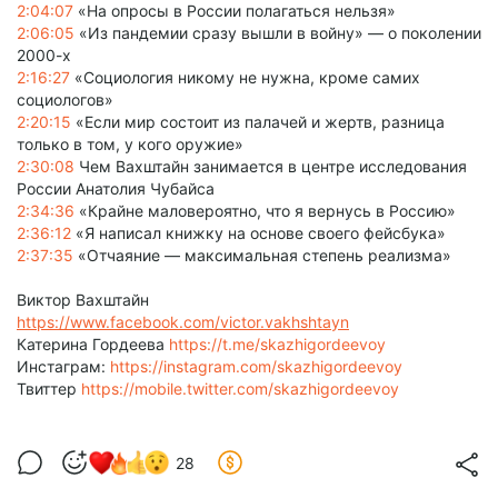
2:04:07
«На опросы в России полагаться нельзя»
2:06:05
«Из пандемии сразу вышли в войну» — о поколении
2000-х
2:16:27
«Социология никому не нужна, кроме самих
социологов»
2:20:15
«Если мир состоит из палачей и жертв, разница
только в том, у кого оружие»
2:30:08
Чем Вахштайн занимается в центре исследования
России Анатолия Чубайса
2:34:36
«Крайне маловероятно, что я вернусь в Россию»
2:36:12
«Я написал книжку на основе своего фейсбука»
2:37:35
«Отчаяние — максимальная степень реализма»
Виктор Вахштайн
https://www.facebook.com/victor.vakhshtayn
Катерина Гордеева
https://t.me/skazhigordeevoy
Инстаграм:
https://instagram.com/skazhigordeevoy
Твиттер
https://mobile.twitter.com/skazhigordeevoy
28