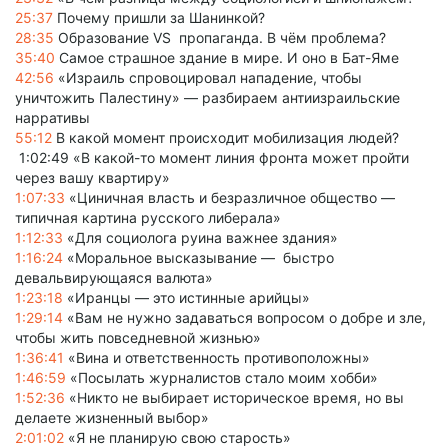
25:37
Почему пришли за Шанинкой?
28:35
Образование VS пропагандa. В чём проблема?
35:40
Самое страшное здание в мире. И оно в Бат-Яме
42:56
«Израиль спровоцировал нападение, чтобы
уничтожить Палестину» — разбираем антиизраильские
нарративы
55:12
В какой момент происходит мобилизация людей?
1:02:49 «В какой-то момент линия фронта может пройти
через вашу квартиру»
1:07:33
«Циничная власть и безразличное общество —
типичная картина русского либерала»
1:12:33
«Для социолога руина важнее здания»
1:16:24
«Моральное высказывание — быстро
девальвирующаяся валюта»
1:23:18
«Иранцы — это истинные арийцы»
1:29:14
«Вам не нужно задаваться вопросом о добре и зле,
чтобы жить повседневной жизнью»
1:36:41
«Вина и ответственность противоположны»
1:46:59
«Посылать журналистов стало моим хобби»
1:52:36
«Никто не выбирает историческое время, но вы
делаете жизненный выбор»
2:01:02
«Я не планирую свою старость»