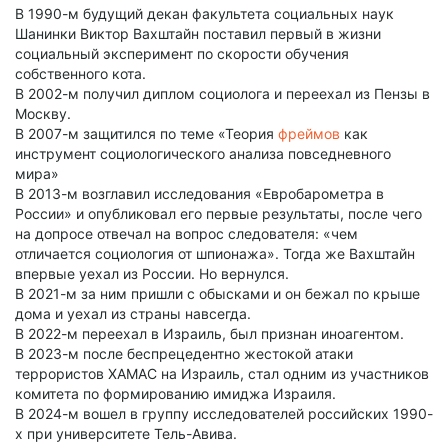
В 1990-м будущий декан факультета социальных наук
Шанинки Виктор Вахштайн поставил первый в жизни
социальный эксперимент по скорости обучения
собственного кота.
В 2002-м получил диплом социолога и переехал из Пензы в
Москву.
В 2007-м защитился по теме «Теория
фреймов
как
инструмент социологического анализа повседневного
мира»
В 2013-м возглавил исследования «Евробарометра в
России» и опубликовал его первые результаты, после чего
на допросе отвечал на вопрос следователя: «чем
отличается социология от шпионажа». Тогда же Вахштайн
впервые уехал из России. Но вернулся.
В 2021-м за ним пришли с обысками и он бежал по крыше
дома и уехал из страны навсегда.
В 2022-м переехал в Израиль, был признан иноагентом.
В 2023-м после беспрецедентно жестокой атаки
террористов ХАМАС на Израиль, стал одним из участников
комитета по формированию имиджа Израиля.
В 2024-м вошел в группу исследователей российских 1990-
х при университете Тель-Авива.