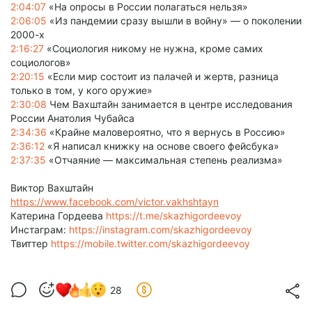
2:04:07
«На опросы в России полагаться нельзя»
2:06:05
«Из пандемии сразу вышли в войну» — о поколении
2000-х
2:16:27
«Социология никому не нужна, кроме самих
социологов»
2:20:15
«Если мир состоит из палачей и жертв, разница
только в том, у кого оружие»
2:30:08
Чем Вахштайн занимается в центре исследования
России Анатолия Чубайса
2:34:36
«Крайне маловероятно, что я вернусь в Россию»
2:36:12
«Я написал книжку на основе своего фейсбука»
2:37:35
«Отчаяние — максимальная степень реализма»
Виктор Вахштайн
https://www.facebook.com/victor.vakhshtayn
Катерина Гордеева
https://t.me/skazhigordeevoy
Инстаграм:
https://instagram.com/skazhigordeevoy
Твиттер
https://mobile.twitter.com/skazhigordeevoy
28