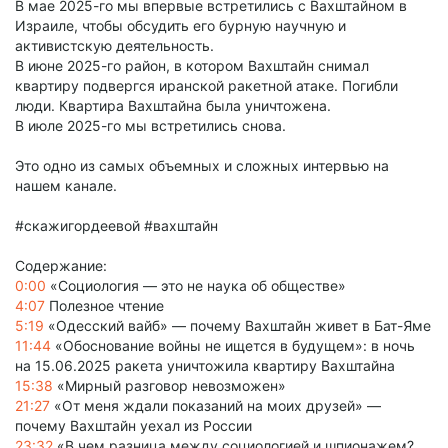
В мае 2025-го мы впервые встретились с Вахштайном в
Израиле, чтобы обсудить его бурную научную и
активистскую деятельность.
В июне 2025-го район, в котором Вахштайн снимал
квартиру подвергся иранской ракетной атаке. Погибли
люди. Квартира Вахштайна была уничтожена.
В июле 2025-го мы встретились снова.
Это одно из самых объемных и сложных интервью на
нашем канале.
#скажигордеевой #вахштайн
Содержание:
0:00
«Социология — это не наука об обществе»
4:07
Полезное чтение
5:19
«Одесский вайб» — почему Вахштайн живет в Бат-Яме
11:44
«Обоснование войны не ищется в будущем»: в ночь
на 15.06.2025 ракета уничтожила квартиру Вахштайна
15:38
«Мирный разговор невозможен»
21:27
«От меня ждали показаний на моих друзей» —
почему Вахштайн уехал из России
23:32
«В чем разница между социологией и шпионажем?