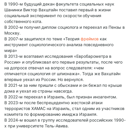
В 1990-м будущий декан факультета социальных наук
Шанинки Виктор Вахштайн поставил первый в жизни
социальный эксперимент по скорости обучения
собственного кота.
В 2002-м получил диплом социолога и переехал из Пензы в
Москву.
В 2007-м защитился по теме «Теория
фреймов
как
инструмент социологического анализа повседневного
мира»
В 2013-м возглавил исследования «Евробарометра в
России» и опубликовал его первые результаты, после чего
на допросе отвечал на вопрос следователя: «чем
отличается социология от шпионажа». Тогда же Вахштайн
впервые уехал из России. Но вернулся.
В 2021-м за ним пришли с обысками и он бежал по крыше
дома и уехал из страны навсегда.
В 2022-м переехал в Израиль, был признан иноагентом.
В 2023-м после беспрецедентно жестокой атаки
террористов ХАМАС на Израиль, стал одним из участников
комитета по формированию имиджа Израиля.
В 2024-м вошел в группу исследователей российских 1990-
х при университете Тель-Авива.