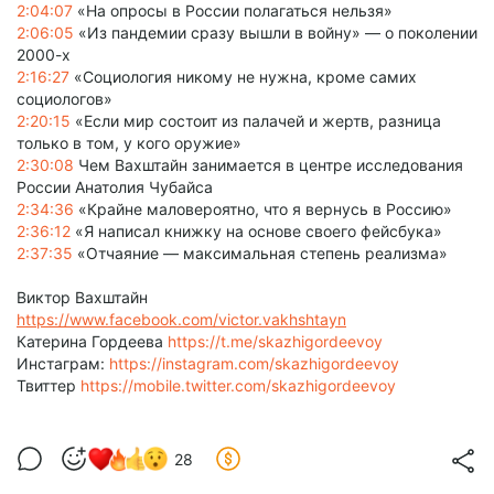
2:04:07
«На опросы в России полагаться нельзя»
2:06:05
«Из пандемии сразу вышли в войну» — о поколении
2000-х
2:16:27
«Социология никому не нужна, кроме самих
социологов»
2:20:15
«Если мир состоит из палачей и жертв, разница
только в том, у кого оружие»
2:30:08
Чем Вахштайн занимается в центре исследования
России Анатолия Чубайса
2:34:36
«Крайне маловероятно, что я вернусь в Россию»
2:36:12
«Я написал книжку на основе своего фейсбука»
2:37:35
«Отчаяние — максимальная степень реализма»
Виктор Вахштайн
https://www.facebook.com/victor.vakhshtayn
Катерина Гордеева
https://t.me/skazhigordeevoy
Инстаграм:
https://instagram.com/skazhigordeevoy
Твиттер
https://mobile.twitter.com/skazhigordeevoy
28