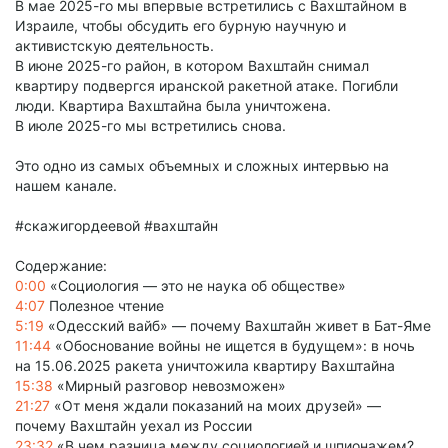
В мае 2025-го мы впервые встретились с Вахштайном в
Израиле, чтобы обсудить его бурную научную и
активистскую деятельность.
В июне 2025-го район, в котором Вахштайн снимал
квартиру подвергся иранской ракетной атаке. Погибли
люди. Квартира Вахштайна была уничтожена.
В июле 2025-го мы встретились снова.
Это одно из самых объемных и сложных интервью на
нашем канале.
#скажигордеевой #вахштайн
Содержание:
0:00
«Социология — это не наука об обществе»
4:07
Полезное чтение
5:19
«Одесский вайб» — почему Вахштайн живет в Бат-Яме
11:44
«Обоснование войны не ищется в будущем»: в ночь
на 15.06.2025 ракета уничтожила квартиру Вахштайна
15:38
«Мирный разговор невозможен»
21:27
«От меня ждали показаний на моих друзей» —
почему Вахштайн уехал из России
23:32
«В чем разница между социологией и шпионажем?