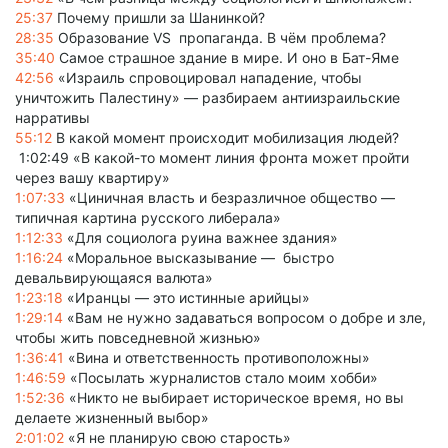
25:37
Почему пришли за Шанинкой?
28:35
Образование VS пропагандa. В чём проблема?
35:40
Самое страшное здание в мире. И оно в Бат-Яме
42:56
«Израиль спровоцировал нападение, чтобы
уничтожить Палестину» — разбираем антиизраильские
нарративы
55:12
В какой момент происходит мобилизация людей?
1:02:49 «В какой-то момент линия фронта может пройти
через вашу квартиру»
1:07:33
«Циничная власть и безразличное общество —
типичная картина русского либерала»
1:12:33
«Для социолога руина важнее здания»
1:16:24
«Моральное высказывание — быстро
девальвирующаяся валюта»
1:23:18
«Иранцы — это истинные арийцы»
1:29:14
«Вам не нужно задаваться вопросом о добре и зле,
чтобы жить повседневной жизнью»
1:36:41
«Вина и ответственность противоположны»
1:46:59
«Посылать журналистов стало моим хобби»
1:52:36
«Никто не выбирает историческое время, но вы
делаете жизненный выбор»
2:01:02
«Я не планирую свою старость»