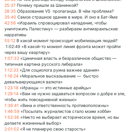
25:37
Почему пришли за Шанинкой?
28:35
Образование VS пропагандa. В чём проблема?
35:40
Самое страшное здание в мире. И оно в Бат-Яме
42:56
«Израиль спровоцировал нападение, чтобы
уничтожить Палестину» — разбираем антиизраильские
нарративы
55:12
В какой момент происходит мобилизация людей?
1:02:49 «В какой-то момент линия фронта может пройти
через вашу квартиру»
1:07:33
«Циничная власть и безразличное общество —
типичная картина русского либерала»
1:12:33
«Для социолога руина важнее здания»
1:16:24
«Моральное высказывание — быстро
девальвирующаяся валюта»
1:23:18
«Иранцы — это истинные арийцы»
1:29:14
«Вам не нужно задаваться вопросом о добре и зле,
чтобы жить повседневной жизнью»
1:36:41
«Вина и ответственность противоположны»
1:46:59
«Посылать журналистов стало моим хобби»
1:52:36
«Никто не выбирает историческое время, но вы
делаете жизненный выбор»
2:01:02
«Я не планирую свою старость»