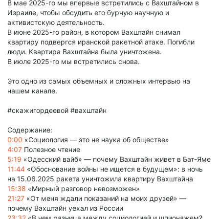
В мае 2025-го мы впервые встретились с Вахштайном в
Израиле, чтобы обсудить его бурную научную и
активистскую деятельность.
В июне 2025-го район, в котором Вахштайн снимал
квартиру подвергся иранской ракетной атаке. Погибли
люди. Квартира Вахштайна была уничтожена.
В июле 2025-го мы встретились снова.
Это одно из самых объемных и сложных интервью на
нашем канале.
#скажигордеевой #вахштайн
Содержание:
0:00
«Социология — это не наука об обществе»
4:07
Полезное чтение
5:19
«Одесский вайб» — почему Вахштайн живет в Бат-Яме
11:44
«Обоснование войны не ищется в будущем»: в ночь
на 15.06.2025 ракета уничтожила квартиру Вахштайна
15:38
«Мирный разговор невозможен»
21:27
«От меня ждали показаний на моих друзей» —
почему Вахштайн уехал из России
23:32
«В чем разница между социологией и шпионажем?