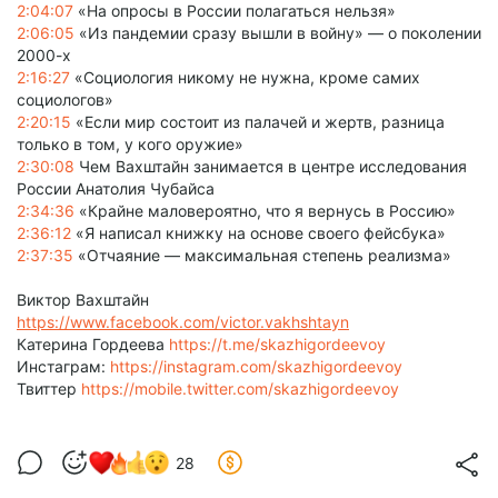
2:04:07
«На опросы в России полагаться нельзя»
2:06:05
«Из пандемии сразу вышли в войну» — о поколении
2000-х
2:16:27
«Социология никому не нужна, кроме самих
социологов»
2:20:15
«Если мир состоит из палачей и жертв, разница
только в том, у кого оружие»
2:30:08
Чем Вахштайн занимается в центре исследования
России Анатолия Чубайса
2:34:36
«Крайне маловероятно, что я вернусь в Россию»
2:36:12
«Я написал книжку на основе своего фейсбука»
2:37:35
«Отчаяние — максимальная степень реализма»
Виктор Вахштайн
https://www.facebook.com/victor.vakhshtayn
Катерина Гордеева
https://t.me/skazhigordeevoy
Инстаграм:
https://instagram.com/skazhigordeevoy
Твиттер
https://mobile.twitter.com/skazhigordeevoy
28