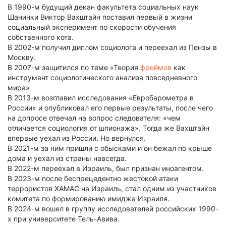
В 1990-м будущий декан факультета социальных наук
Шанинки Виктор Вахштайн поставил первый в жизни
социальный эксперимент по скорости обучения
собственного кота.
В 2002-м получил диплом социолога и переехал из Пензы в
Москву.
В 2007-м защитился по теме «Теория
фреймов
как
инструмент социологического анализа повседневного
мира»
В 2013-м возглавил исследования «Евробарометра в
России» и опубликовал его первые результаты, после чего
на допросе отвечал на вопрос следователя: «чем
отличается социология от шпионажа». Тогда же Вахштайн
впервые уехал из России. Но вернулся.
В 2021-м за ним пришли с обысками и он бежал по крыше
дома и уехал из страны навсегда.
В 2022-м переехал в Израиль, был признан иноагентом.
В 2023-м после беспрецедентно жестокой атаки
террористов ХАМАС на Израиль, стал одним из участников
комитета по формированию имиджа Израиля.
В 2024-м вошел в группу исследователей российских 1990-
х при университете Тель-Авива.