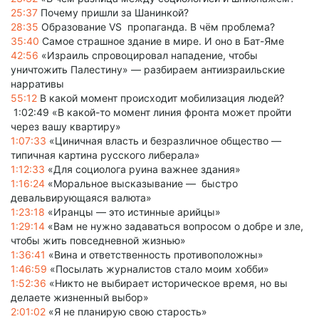
25:37
Почему пришли за Шанинкой?
28:35
Образование VS пропагандa. В чём проблема?
35:40
Самое страшное здание в мире. И оно в Бат-Яме
42:56
«Израиль спровоцировал нападение, чтобы
уничтожить Палестину» — разбираем антиизраильские
нарративы
55:12
В какой момент происходит мобилизация людей?
1:02:49 «В какой-то момент линия фронта может пройти
через вашу квартиру»
1:07:33
«Циничная власть и безразличное общество —
типичная картина русского либерала»
1:12:33
«Для социолога руина важнее здания»
1:16:24
«Моральное высказывание — быстро
девальвирующаяся валюта»
1:23:18
«Иранцы — это истинные арийцы»
1:29:14
«Вам не нужно задаваться вопросом о добре и зле,
чтобы жить повседневной жизнью»
1:36:41
«Вина и ответственность противоположны»
1:46:59
«Посылать журналистов стало моим хобби»
1:52:36
«Никто не выбирает историческое время, но вы
делаете жизненный выбор»
2:01:02
«Я не планирую свою старость»