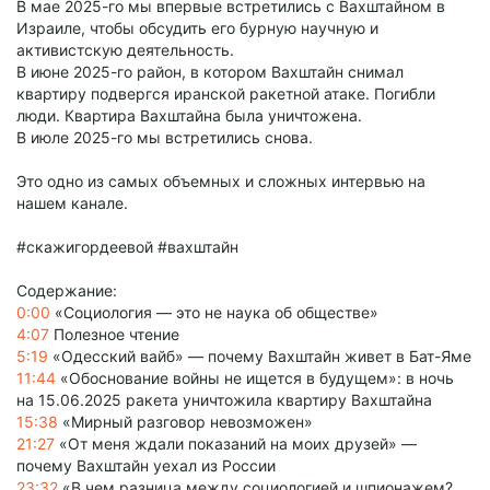
В мае 2025-го мы впервые встретились с Вахштайном в
Израиле, чтобы обсудить его бурную научную и
активистскую деятельность.
В июне 2025-го район, в котором Вахштайн снимал
квартиру подвергся иранской ракетной атаке. Погибли
люди. Квартира Вахштайна была уничтожена.
В июле 2025-го мы встретились снова.
Это одно из самых объемных и сложных интервью на
нашем канале.
#скажигордеевой #вахштайн
Содержание:
0:00
«Социология — это не наука об обществе»
4:07
Полезное чтение
5:19
«Одесский вайб» — почему Вахштайн живет в Бат-Яме
11:44
«Обоснование войны не ищется в будущем»: в ночь
на 15.06.2025 ракета уничтожила квартиру Вахштайна
15:38
«Мирный разговор невозможен»
21:27
«От меня ждали показаний на моих друзей» —
почему Вахштайн уехал из России
23:32
«В чем разница между социологией и шпионажем?