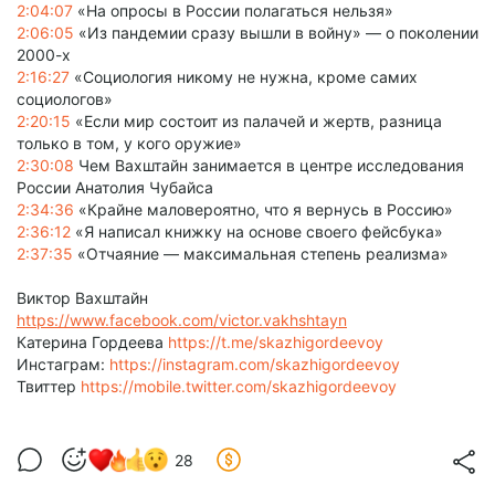
2:04:07
«На опросы в России полагаться нельзя»
2:06:05
«Из пандемии сразу вышли в войну» — о поколении
2000-х
2:16:27
«Социология никому не нужна, кроме самих
социологов»
2:20:15
«Если мир состоит из палачей и жертв, разница
только в том, у кого оружие»
2:30:08
Чем Вахштайн занимается в центре исследования
России Анатолия Чубайса
2:34:36
«Крайне маловероятно, что я вернусь в Россию»
2:36:12
«Я написал книжку на основе своего фейсбука»
2:37:35
«Отчаяние — максимальная степень реализма»
Виктор Вахштайн
https://www.facebook.com/victor.vakhshtayn
Катерина Гордеева
https://t.me/skazhigordeevoy
Инстаграм:
https://instagram.com/skazhigordeevoy
Твиттер
https://mobile.twitter.com/skazhigordeevoy
28