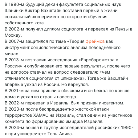
В 1990-м будущий декан факультета социальных наук
Шанинки Виктор Вахштайн поставил первый в жизни
социальный эксперимент по скорости обучения
собственного кота.
В 2002-м получил диплом социолога и переехал из Пензы в
Москву.
В 2007-м защитился по теме «Теория
фреймов
как
инструмент социологического анализа повседневного
мира»
В 2013-м возглавил исследования «Евробарометра в
России» и опубликовал его первые результаты, после чего
на допросе отвечал на вопрос следователя: «чем
отличается социология от шпионажа». Тогда же Вахштайн
впервые уехал из России. Но вернулся.
В 2021-м за ним пришли с обысками и он бежал по крыше
дома и уехал из страны навсегда.
В 2022-м переехал в Израиль, был признан иноагентом.
В 2023-м после беспрецедентно жестокой атаки
террористов ХАМАС на Израиль, стал одним из участников
комитета по формированию имиджа Израиля.
В 2024-м вошел в группу исследователей российских 1990-
х при университете Тель-Авива.