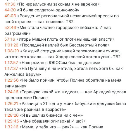
41:30
«По израильским законам я не еврейка»
44:20
«Я была солдатом-одиночкой»
49:03
«Рождение региональной независимой прессы по
всей стране» — как появился ТВ2
53:46
«Мы стали частью городского пейзажа. И нас
разгромили»
57:16
«Игорь Мишин плоть от плоти нынешней власти»
1:01:26
«Последней каплей был Бессмертный полк»
1:08:20
«Каждый сотрудник нашей телекомпании считал,
что это его канал» — как Ходорковский хотел купить ТВ2
1:12:57
«Наш роман с ЮКОСом был не долгим»
1:17:37
«На Пугачеву я не метила, хотела петь хотя бы как
Анжелика Варум»
1:22:56
«Не было причин, чтобы Полина обратила на меня
внимание»
1:24:16
«Торкнуло какой же я идиот» — как Аркадий сделал
предложение Полине
1:26:21
«Разница в 21 год и у моих бабушки и дедушки была
такая же разница в возрасте»
1:28:26
«Я вышел из бизнеса ни с чем»
1:29:45
«Мне обещали олигарха! И шо?»
1:32:16
«Мама, у тебя что — рак?» — как Полина