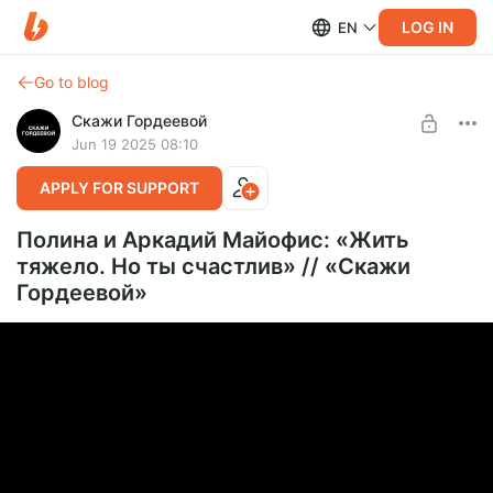
LOG IN
EN
Go to blog
Скажи Гордеевой
Jun 19 2025 08:10
APPLY FOR SUPPORT
Полина и Аркадий Майофис: «Жить
тяжело. Но ты счастлив» // «Скажи
Гордеевой»