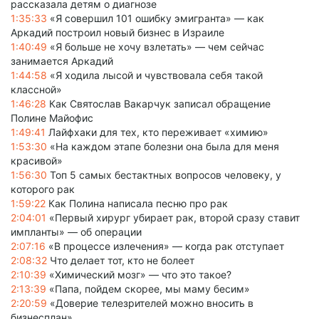
рассказала детям о диагнозе
1:35:33
«Я совершил 101 ошибку эмигранта» — как
Аркадий построил новый бизнес в Израиле
1:40:49
«Я больше не хочу взлетать» — чем сейчас
занимается Аркадий
1:44:58
«Я ходила лысой и чувствовала себя такой
классной»
1:46:28
Как Святослав Вакарчук записал обращение
Полине Майофис
1:49:41
Лайфхаки для тех, кто переживает «химию»
1:53:30
«На каждом этапе болезни она была для меня
красивой»
1:56:30
Топ 5 самых бестактных вопросов человеку, у
которого рак
1:59:22
Как Полина написала песню про рак
2:04:01
«Первый хирург убирает рак, второй сразу ставит
импланты» — об операции
2:07:16
«В процессе излечения» — когда рак отступает
2:08:32
Что делает тот, кто не болеет
2:10:39
«Химический мозг» — что это такое?
2:13:39
«Папа, пойдем скорее, мы маму бесим»
2:20:59
«Доверие телезрителей можно вносить в
бизнесплан»