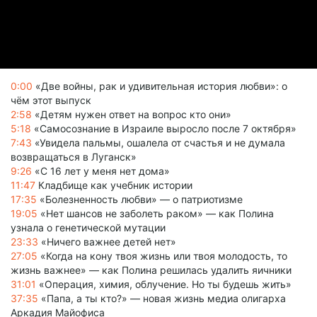
0:00
«Две войны, рак и удивительная история любви»: о
чём этот выпуск
2:58
«Детям нужен ответ на вопрос кто они»
5:18
«Самосознание в Израиле выросло после 7 октября»
7:43
«Увидела пальмы, ошалела от счастья и не думала
возвращаться в Луганск»
9:26
«С 16 лет у меня нет дома»
11:47
Кладбище как учебник истории
17:35
«Болезненность любви» — о патриотизме
19:05
«Нет шансов не заболеть раком» — как Полина
узнала о генетической мутации
23:33
«Ничего важнее детей нет»
27:05
«Когда на кону твоя жизнь или твоя молодость, то
жизнь важнее» — как Полина решилась удалить яичники
31:01
«Операция, химия, облучение. Но ты будешь жить»
37:35
«Папа, а ты кто?» — новая жизнь медиа олигарха
Аркадия Майофиса