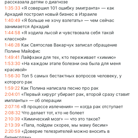
рассказала детям о диагнозе
1:35:33
«Я совершил 101 ошибку эмигранта» — как
Аркадий построил новый бизнес в Израиле
1:40:49
«Я больше не хочу взлетать» — чем сейчас
занимается Аркадий
1:44:58
«Я ходила лысой и чувствовала себя такой
классной»
1:46:28
Как Святослав Вакарчук записал обращение
Полине Майофис
1:49:41
Лайфхаки для тех, кто переживает «химию»
1:53:30
«На каждом этапе болезни она была для меня
красивой»
1:56:30
Топ 5 самых бестактных вопросов человеку, у
которого рак
1:59:22
Как Полина написала песню про рак
2:04:01
«Первый хирург убирает рак, второй сразу ставит
импланты» — об операции
2:07:16
«В процессе излечения» — когда рак отступает
2:08:32
Что делает тот, кто не болеет
2:10:39
«Химический мозг» — что это такое?
2:13:39
«Папа, пойдем скорее, мы маму бесим»
2:20:59
«Доверие телезрителей можно вносить в
бизнесплан»