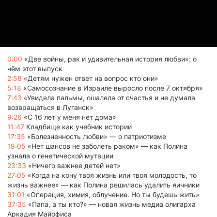
0:00
«Две войны, рак и удивительная история любви»: о
чём этот выпуск
2:58
«Детям нужен ответ на вопрос кто они»
5:18
«Самосознание в Израиле выросло после 7 октября»
7:43
«Увидела пальмы, ошалела от счастья и не думала
возвращаться в Луганск»
9:26
«С 16 лет у меня нет дома»
11:47
Кладбище как учебник истории
17:35
«Болезненность любви» — о патриотизме
19:05
«Нет шансов не заболеть раком» — как Полина
узнала о генетической мутации
23:33
«Ничего важнее детей нет»
27:05
«Когда на кону твоя жизнь или твоя молодость, то
жизнь важнее» — как Полина решилась удалить яичники
31:01
«Операция, химия, облучение. Но ты будешь жить»
37:35
«Папа, а ты кто?» — новая жизнь медиа олигарха
Аркадия Майофиса