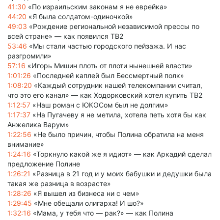
41:30
«По израильским законам я не еврейка»
44:20
«Я была солдатом-одиночкой»
49:03
«Рождение региональной независимой прессы по
всей стране» — как появился ТВ2
53:46
«Мы стали частью городского пейзажа. И нас
разгромили»
57:16
«Игорь Мишин плоть от плоти нынешней власти»
1:01:26
«Последней каплей был Бессмертный полк»
1:08:20
«Каждый сотрудник нашей телекомпании считал,
что это его канал» — как Ходорковский хотел купить ТВ2
1:12:57
«Наш роман с ЮКОСом был не долгим»
1:17:37
«На Пугачеву я не метила, хотела петь хотя бы как
Анжелика Варум»
1:22:56
«Не было причин, чтобы Полина обратила на меня
внимание»
1:24:16
«Торкнуло какой же я идиот» — как Аркадий сделал
предложение Полине
1:26:21
«Разница в 21 год и у моих бабушки и дедушки была
такая же разница в возрасте»
1:28:26
«Я вышел из бизнеса ни с чем»
1:29:45
«Мне обещали олигарха! И шо?»
1:32:16
«Мама, у тебя что — рак?» — как Полина