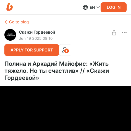
LOG IN
EN
Go to blog
Скажи Гордеевой
Jun 19 2025 08:10
APPLY FOR SUPPORT
Полина и Аркадий Майофис: «Жить
тяжело. Но ты счастлив» // «Скажи
Гордеевой»