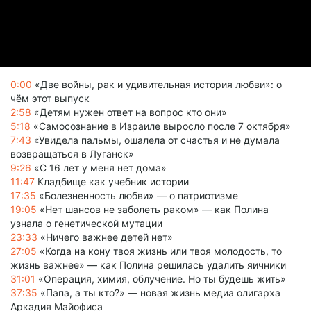
0:00
«Две войны, рак и удивительная история любви»: о
чём этот выпуск
2:58
«Детям нужен ответ на вопрос кто они»
5:18
«Самосознание в Израиле выросло после 7 октября»
7:43
«Увидела пальмы, ошалела от счастья и не думала
возвращаться в Луганск»
9:26
«С 16 лет у меня нет дома»
11:47
Кладбище как учебник истории
17:35
«Болезненность любви» — о патриотизме
19:05
«Нет шансов не заболеть раком» — как Полина
узнала о генетической мутации
23:33
«Ничего важнее детей нет»
27:05
«Когда на кону твоя жизнь или твоя молодость, то
жизнь важнее» — как Полина решилась удалить яичники
31:01
«Операция, химия, облучение. Но ты будешь жить»
37:35
«Папа, а ты кто?» — новая жизнь медиа олигарха
Аркадия Майофиса