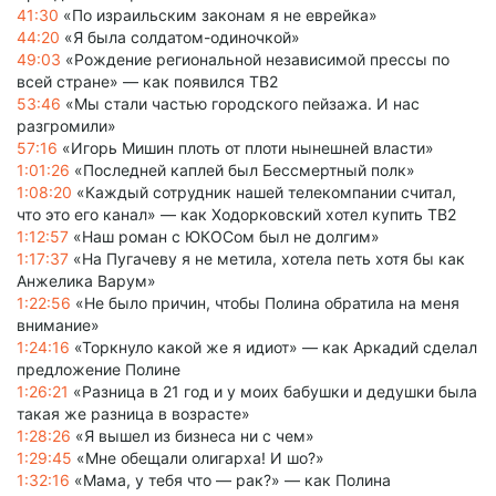
41:30
«По израильским законам я не еврейка»
44:20
«Я была солдатом-одиночкой»
49:03
«Рождение региональной независимой прессы по
всей стране» — как появился ТВ2
53:46
«Мы стали частью городского пейзажа. И нас
разгромили»
57:16
«Игорь Мишин плоть от плоти нынешней власти»
1:01:26
«Последней каплей был Бессмертный полк»
1:08:20
«Каждый сотрудник нашей телекомпании считал,
что это его канал» — как Ходорковский хотел купить ТВ2
1:12:57
«Наш роман с ЮКОСом был не долгим»
1:17:37
«На Пугачеву я не метила, хотела петь хотя бы как
Анжелика Варум»
1:22:56
«Не было причин, чтобы Полина обратила на меня
внимание»
1:24:16
«Торкнуло какой же я идиот» — как Аркадий сделал
предложение Полине
1:26:21
«Разница в 21 год и у моих бабушки и дедушки была
такая же разница в возрасте»
1:28:26
«Я вышел из бизнеса ни с чем»
1:29:45
«Мне обещали олигарха! И шо?»
1:32:16
«Мама, у тебя что — рак?» — как Полина