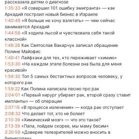
рассказала детям о диагнозе
1:35:33
«Я совершил 101 ошибку эмигранта» — как
Аркадий построил новый бизнес в Израиле
1:40:49
«Я больше не хочу взлетать» — чем сейчас
занимается Аркадий
1:44:58
«Я ходила лысой и чувствовала себя такой
классной»
1:46:28
Как Святослав Вакарчук записал обращение
Полине Майофис
1:49:41
Лайфхаки для тех, кто переживает «химию»
1:53:30
«На каждом этапе болезни она была для меня
красивой»
1:56:30
Топ 5 самых бестактных вопросов человеку, у
которого рак
1:59:22
Как Полина написала песню про рак
2:04:01
«Первый хирург убирает рак, второй сразу ставит
импланты» — об операции
2:07:16
«В процессе излечения» — когда рак отступает
2:08:32
Что делает тот, кто не болеет
2:10:39
«Химический мозг» — что это такое?
2:13:39
«Папа, пойдем скорее, мы маму бесим»
2:20:59
«Доверие телезрителей можно вносить в
бизнесплан»