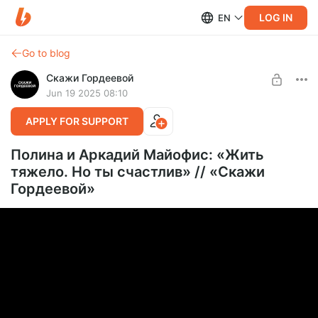
LOG IN
EN
Go to blog
Скажи Гордеевой
Jun 19 2025 08:10
APPLY FOR SUPPORT
Полина и Аркадий Майофис: «Жить
тяжело. Но ты счастлив» // «Скажи
Гордеевой»