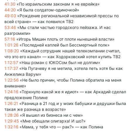
41:30
«По израильским законам я не еврейка»
44:20
«Я была солдатом-одиночкой»
49:03
«Рождение региональной независимой прессы по
всей стране» — как появился ТВ2
53:46
«Мы стали частью городского пейзажа. И нас
разгромили»
57:16
«Игорь Мишин плоть от плоти нынешней власти»
1:01:26
«Последней каплей был Бессмертный полк»
1:08:20
«Каждый сотрудник нашей телекомпании считал,
что это его канал» — как Ходорковский хотел купить ТВ2
1:12:57
«Наш роман с ЮКОСом был не долгим»
1:17:37
«На Пугачеву я не метила, хотела петь хотя бы как
Анжелика Варум»
1:22:56
«Не было причин, чтобы Полина обратила на меня
внимание»
1:24:16
«Торкнуло какой же я идиот» — как Аркадий сделал
предложение Полине
1:26:21
«Разница в 21 год и у моих бабушки и дедушки была
такая же разница в возрасте»
1:28:26
«Я вышел из бизнеса ни с чем»
1:29:45
«Мне обещали олигарха! И шо?»
1:32:16
«Мама, у тебя что — рак?» — как Полина