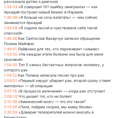
рассказала детям о диагнозе
1:35:33
«Я совершил 101 ошибку эмигранта» — как
Аркадий построил новый бизнес в Израиле
1:40:49
«Я больше не хочу взлетать» — чем сейчас
занимается Аркадий
1:44:58
«Я ходила лысой и чувствовала себя такой
классной»
1:46:28
Как Святослав Вакарчук записал обращение
Полине Майофис
1:49:41
Лайфхаки для тех, кто переживает «химию»
1:53:30
«На каждом этапе болезни она была для меня
красивой»
1:56:30
Топ 5 самых бестактных вопросов человеку, у
которого рак
1:59:22
Как Полина написала песню про рак
2:04:01
«Первый хирург убирает рак, второй сразу ставит
импланты» — об операции
2:07:16
«В процессе излечения» — когда рак отступает
2:08:32
Что делает тот, кто не болеет
2:10:39
«Химический мозг» — что это такое?
2:13:39
«Папа, пойдем скорее, мы маму бесим»
2:20:59
«Доверие телезрителей можно вносить в
бизнесплан»