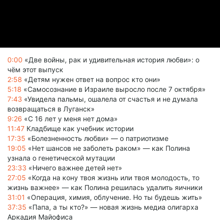
0:00
«Две войны, рак и удивительная история любви»: о
чём этот выпуск
2:58
«Детям нужен ответ на вопрос кто они»
5:18
«Самосознание в Израиле выросло после 7 октября»
7:43
«Увидела пальмы, ошалела от счастья и не думала
возвращаться в Луганск»
9:26
«С 16 лет у меня нет дома»
11:47
Кладбище как учебник истории
17:35
«Болезненность любви» — о патриотизме
19:05
«Нет шансов не заболеть раком» — как Полина
узнала о генетической мутации
23:33
«Ничего важнее детей нет»
27:05
«Когда на кону твоя жизнь или твоя молодость, то
жизнь важнее» — как Полина решилась удалить яичники
31:01
«Операция, химия, облучение. Но ты будешь жить»
37:35
«Папа, а ты кто?» — новая жизнь медиа олигарха
Аркадия Майофиса