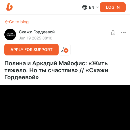
LOG IN
EN
Go to blog
Скажи Гордеевой
Jun 19 2025 08:10
APPLY FOR SUPPORT
Полина и Аркадий Майофис: «Жить
тяжело. Но ты счастлив» // «Скажи
Гордеевой»