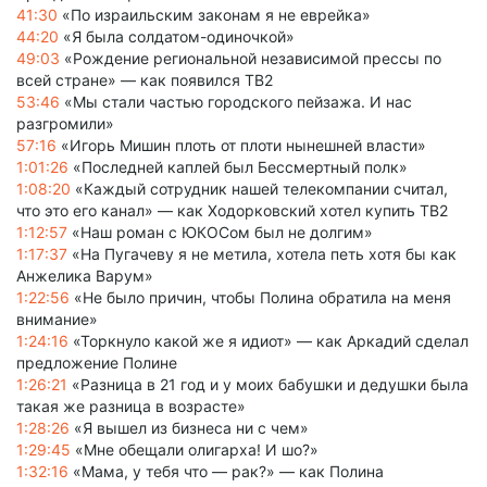
41:30
«По израильским законам я не еврейка»
44:20
«Я была солдатом-одиночкой»
49:03
«Рождение региональной независимой прессы по
всей стране» — как появился ТВ2
53:46
«Мы стали частью городского пейзажа. И нас
разгромили»
57:16
«Игорь Мишин плоть от плоти нынешней власти»
1:01:26
«Последней каплей был Бессмертный полк»
1:08:20
«Каждый сотрудник нашей телекомпании считал,
что это его канал» — как Ходорковский хотел купить ТВ2
1:12:57
«Наш роман с ЮКОСом был не долгим»
1:17:37
«На Пугачеву я не метила, хотела петь хотя бы как
Анжелика Варум»
1:22:56
«Не было причин, чтобы Полина обратила на меня
внимание»
1:24:16
«Торкнуло какой же я идиот» — как Аркадий сделал
предложение Полине
1:26:21
«Разница в 21 год и у моих бабушки и дедушки была
такая же разница в возрасте»
1:28:26
«Я вышел из бизнеса ни с чем»
1:29:45
«Мне обещали олигарха! И шо?»
1:32:16
«Мама, у тебя что — рак?» — как Полина