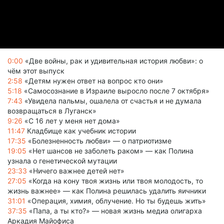
0:00
«Две войны, рак и удивительная история любви»: о
чём этот выпуск
2:58
«Детям нужен ответ на вопрос кто они»
5:18
«Самосознание в Израиле выросло после 7 октября»
7:43
«Увидела пальмы, ошалела от счастья и не думала
возвращаться в Луганск»
9:26
«С 16 лет у меня нет дома»
11:47
Кладбище как учебник истории
17:35
«Болезненность любви» — о патриотизме
19:05
«Нет шансов не заболеть раком» — как Полина
узнала о генетической мутации
23:33
«Ничего важнее детей нет»
27:05
«Когда на кону твоя жизнь или твоя молодость, то
жизнь важнее» — как Полина решилась удалить яичники
31:01
«Операция, химия, облучение. Но ты будешь жить»
37:35
«Папа, а ты кто?» — новая жизнь медиа олигарха
Аркадия Майофиса