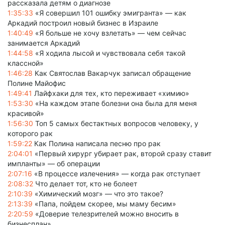
рассказала детям о диагнозе
1:35:33
«Я совершил 101 ошибку эмигранта» — как
Аркадий построил новый бизнес в Израиле
1:40:49
«Я больше не хочу взлетать» — чем сейчас
занимается Аркадий
1:44:58
«Я ходила лысой и чувствовала себя такой
классной»
1:46:28
Как Святослав Вакарчук записал обращение
Полине Майофис
1:49:41
Лайфхаки для тех, кто переживает «химию»
1:53:30
«На каждом этапе болезни она была для меня
красивой»
1:56:30
Топ 5 самых бестактных вопросов человеку, у
которого рак
1:59:22
Как Полина написала песню про рак
2:04:01
«Первый хирург убирает рак, второй сразу ставит
импланты» — об операции
2:07:16
«В процессе излечения» — когда рак отступает
2:08:32
Что делает тот, кто не болеет
2:10:39
«Химический мозг» — что это такое?
2:13:39
«Папа, пойдем скорее, мы маму бесим»
2:20:59
«Доверие телезрителей можно вносить в
бизнесплан»