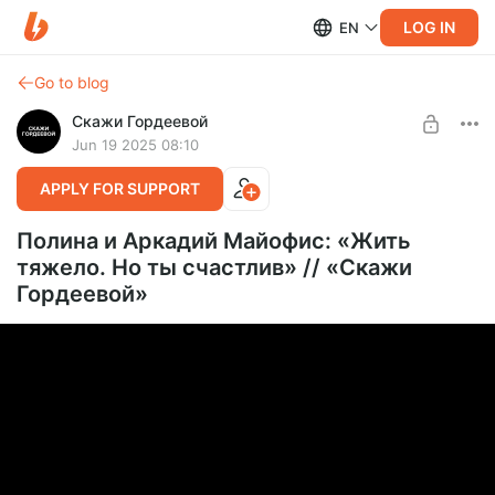
LOG IN
EN
Go to blog
Скажи Гордеевой
Jun 19 2025 08:10
APPLY FOR SUPPORT
Полина и Аркадий Майофис: «Жить
тяжело. Но ты счастлив» // «Скажи
Гордеевой»