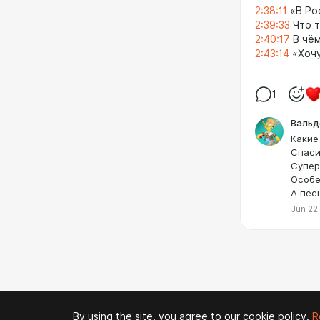
2:38:11
«В Ро
2:39:33
Что т
2:40:17
В чём
2:43:14
«Хочу
1
Вальд
Какие
Спаси
Супер
Особе
А пес
Jun 22
By using the site, you agree to our cookie policy.
R