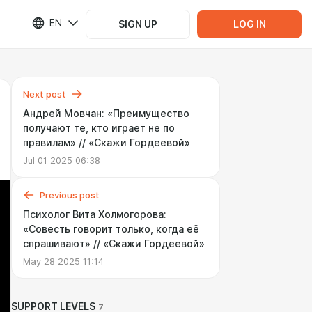
EN
SIGN UP
LOG IN
Next post
Андрей Мовчан: «Преимущество
получают те, кто играет не по
правилам» // «Скажи Гордеевой»
Jul 01 2025 06:38
Previous post
Психолог Вита Холмогорова:
«Cовесть говорит только, когда её
спрашивают» // «Cкажи Гордеевой»
May 28 2025 11:14
SUPPORT LEVELS
7