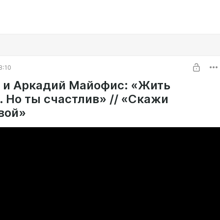
8:10
 и Аркадий Майофис: «Жить
. Но ты счастлив» // «Скажи
вой»