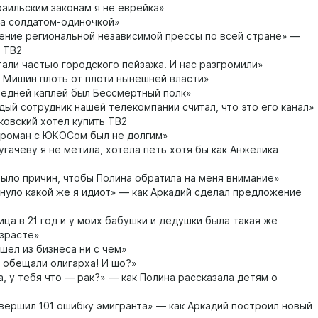
аильским законам я не еврейка»
а солдатом-одиночкой»
ние региональной независимой прессы по всей стране» —
я ТВ2
али частью городского пейзажа. И нас разгромили»
 Мишин плоть от плоти нынешней власти»
едней каплей был Бессмертный полк»
ый сотрудник нашей телекомпании считал, что это его канал»
ковский хотел купить ТВ2
роман с ЮКОСом был не долгим»
угачеву я не метила, хотела петь хотя бы как Анжелика
ыло причин, чтобы Полина обратила на меня внимание»
нуло какой же я идиот» — как Аркадий сделал предложение
ца в 21 год и у моих бабушки и дедушки была такая же
озрасте»
шел из бизнеса ни с чем»
обещали олигарха! И шо?»
 у тебя что — рак?» — как Полина рассказала детям о
вершил 101 ошибку эмигранта» — как Аркадий построил новый