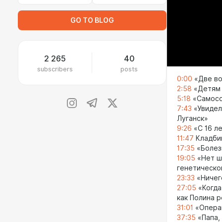
GO TO BLOG
2 265
40
subscribers
posts
0:00
«Две во
2:58
«Детям 
5:18
«Самосо
7:43
«Увидел
Луганск»
9:26
«С 16 ле
11:47
Кладбищ
17:35
«Болез
19:05
«Нет ш
генетическо
23:33
«Ничег
27:05
«Когда
как Полина 
31:01
«Операц
37:35
«Папа,