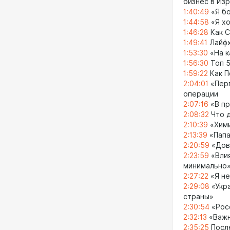
бизнес в Из
1:40:49
«Я бо
1:44:58
«Я хо
1:46:28
Как С
1:49:41
Лайфх
1:53:30
«На к
1:56:30
Топ 5
1:59:22
Как П
2:04:01
«Перв
операции
2:07:16
«В пр
2:08:32
Что д
2:10:39
«Хими
2:13:39
«Папа
2:20:59
«Дов
2:23:59
«Влия
минимально
2:27:22
«Я не
2:29:08
«Укра
страны»
2:30:54
«Рос
2:32:13
«Важн
2:35:25
Посл