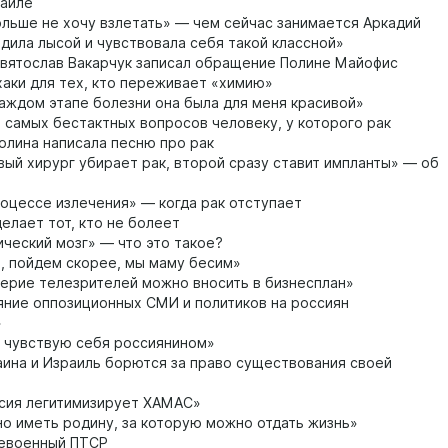
раиле
льше не хочу взлетать» — чем сейчас занимается Аркадий
дила лысой и чувствовала себя такой классной»
вятослав Вакарчук записал обращение Полине Майофис
аки для тех, кто переживает «химию»
аждом этапе болезни она была для меня красивой»
 самых бестактных вопросов человеку, у которого рак
олина написала песню про рак
ый хирург убирает рак, второй сразу ставит импланты» — об
оцессе излечения» — когда рак отступает
елает тот, кто не болеет
ческий мозг» — что это такое?
, пойдем скорее, мы маму бесим»
ерие телезрителей можно вносить в бизнесплан»
ние оппозиционных СМИ и политиков на россиян
»
 чувствую себя россиянином»
ина и Израиль борются за право существования своей
сия легитимизирует ХАМАС»
о иметь родину, за которую можно отдать жизнь»
евоенный ПТСР