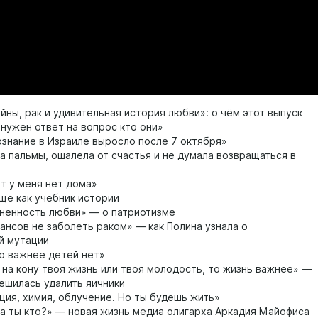
йны, рак и удивительная история любви»: о чём этот выпуск
нужен ответ на вопрос кто они»
знание в Израиле выросло после 7 октября»
а пальмы, ошалела от счастья и не думала возвращаться в
т у меня нет дома»
е как учебник истории
ненность любви» — о патриотизме
ансов не заболеть раком» — как Полина узнала о
й мутации
о важнее детей нет»
 на кону твоя жизнь или твоя молодость, то жизнь важнее» —
решилась удалить яичники
ия, химия, облучение. Но ты будешь жить»
 а ты кто?» — новая жизнь медиа олигарха Аркадия Майофиса