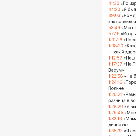
41:30
«По изр
44:20
«Я был
49:03
«Рожде
как появилс
53:46
«Мы ст
57:16
«Игорь
1:01:26
«Посл
1:08:20
«Кажд
— как Ходор
1:12:57
«Наш 
1:17:37
«На П
Варум»
1:22:56
«Не б
1:24:16
«Торк
Полине
1:26:21
«Разни
разница в в
1:28:26
«Я вы
1:29:45
«Мне 
1:32:16
«Мама,
диагнозе
1:35:33
«Я со