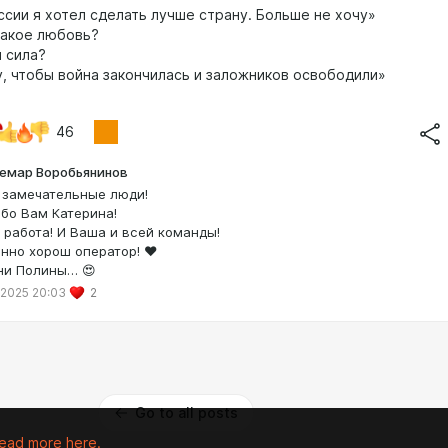
ссии я хотел сделать лучше страну. Больше не хочу»
акое любовь?
 сила?
, чтобы война закончилась и заложников освободили»
46
емар Воробьянинов
 замечательные люди!
бо Вам Катерина!
 работа! И Ваша и всей команды!
нно хорош оператор! ❤️
ни Полины… 😍
 2025 20:03
2
Go to all posts
ead more here.