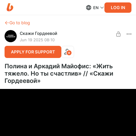
LOG IN
EN
Go to blog
Скажи Гордеевой
Jun 19 2025 08:10
APPLY FOR SUPPORT
Полина и Аркадий Майофис: «Жить
тяжело. Но ты счастлив» // «Скажи
Гордеевой»