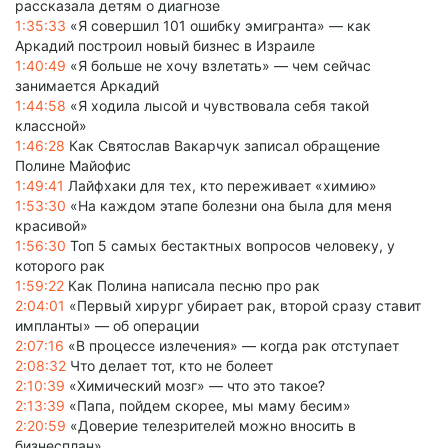
рассказала детям о диагнозе
1:35:33
«Я совершил 101 ошибку эмигранта» — как
Аркадий построил новый бизнес в Израиле
1:40:49
«Я больше не хочу взлетать» — чем сейчас
занимается Аркадий
1:44:58
«Я ходила лысой и чувствовала себя такой
классной»
1:46:28
Как Святослав Вакарчук записал обращение
Полине Майофис
1:49:41
Лайфхаки для тех, кто переживает «химию»
1:53:30
«На каждом этапе болезни она была для меня
красивой»
1:56:30
Топ 5 самых бестактных вопросов человеку, у
которого рак
1:59:22
Как Полина написала песню про рак
2:04:01
«Первый хирург убирает рак, второй сразу ставит
импланты» — об операции
2:07:16
«В процессе излечения» — когда рак отступает
2:08:32
Что делает тот, кто не болеет
2:10:39
«Химический мозг» — что это такое?
2:13:39
«Папа, пойдем скорее, мы маму бесим»
2:20:59
«Доверие телезрителей можно вносить в
бизнесплан»