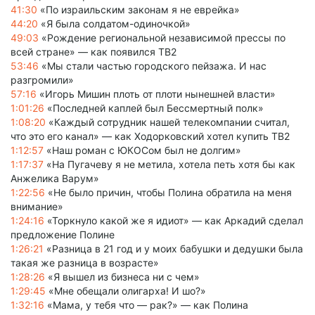
41:30
«По израильским законам я не еврейка»
44:20
«Я была солдатом-одиночкой»
49:03
«Рождение региональной независимой прессы по
всей стране» — как появился ТВ2
53:46
«Мы стали частью городского пейзажа. И нас
разгромили»
57:16
«Игорь Мишин плоть от плоти нынешней власти»
1:01:26
«Последней каплей был Бессмертный полк»
1:08:20
«Каждый сотрудник нашей телекомпании считал,
что это его канал» — как Ходорковский хотел купить ТВ2
1:12:57
«Наш роман с ЮКОСом был не долгим»
1:17:37
«На Пугачеву я не метила, хотела петь хотя бы как
Анжелика Варум»
1:22:56
«Не было причин, чтобы Полина обратила на меня
внимание»
1:24:16
«Торкнуло какой же я идиот» — как Аркадий сделал
предложение Полине
1:26:21
«Разница в 21 год и у моих бабушки и дедушки была
такая же разница в возрасте»
1:28:26
«Я вышел из бизнеса ни с чем»
1:29:45
«Мне обещали олигарха! И шо?»
1:32:16
«Мама, у тебя что — рак?» — как Полина