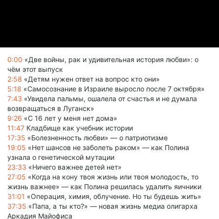
0:00
«Две войны, рак и удивительная история любви»: о
чём этот выпуск
2:58
«Детям нужен ответ на вопрос кто они»
5:18
«Самосознание в Израиле выросло после 7 октября»
7:43
«Увидела пальмы, ошалела от счастья и не думала
возвращаться в Луганск»
9:26
«С 16 лет у меня нет дома»
11:47
Кладбище как учебник истории
17:35
«Болезненность любви» — о патриотизме
19:05
«Нет шансов не заболеть раком» — как Полина
узнала о генетической мутации
23:33
«Ничего важнее детей нет»
27:05
«Когда на кону твоя жизнь или твоя молодость, то
жизнь важнее» — как Полина решилась удалить яичники
31:01
«Операция, химия, облучение. Но ты будешь жить»
37:35
«Папа, а ты кто?» — новая жизнь медиа олигарха
Аркадия Майофиса