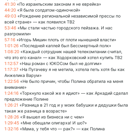
41:30
«По израильским законам я не еврейка»
44:20
«Я была солдатом-одиночкой»
49:03
«Рождение региональной независимой прессы по
всей стране» — как появился ТВ2
53:46
«Мы стали частью городского пейзажа. И нас
разгромили»
57:16
«Игорь Мишин плоть от плоти нынешней власти»
1:01:26
«Последней каплей был Бессмертный полк»
1:08:20
«Каждый сотрудник нашей телекомпании считал,
что это его канал» — как Ходорковский хотел купить ТВ2
1:12:57
«Наш роман с ЮКОСом был не долгим»
1:17:37
«На Пугачеву я не метила, хотела петь хотя бы как
Анжелика Варум»
1:22:56
«Не было причин, чтобы Полина обратила на меня
внимание»
1:24:16
«Торкнуло какой же я идиот» — как Аркадий сделал
предложение Полине
1:26:21
«Разница в 21 год и у моих бабушки и дедушки была
такая же разница в возрасте»
1:28:26
«Я вышел из бизнеса ни с чем»
1:29:45
«Мне обещали олигарха! И шо?»
1:32:16
«Мама, у тебя что — рак?» — как Полина