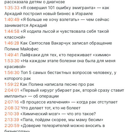
рассказала детям о диагнозе
1:35:33
«Я совершил 101 ошибку эмигранта» — как
Аркадий построил новый бизнес в Израиле
1:40:49
«Я больше не хочу взлетать» — чем сейчас
занимается Аркадий
1:44:58
«Я ходила лысой и чувствовала себя такой
классной»
1:46:28
Как Святослав Вакарчук записал обращение
Полине Майофис
1:49:41
Лайфхаки для тех, кто переживает «химию»
1:53:30
«На каждом этапе болезни она была для меня
красивой»
1:56:30
Топ 5 самых бестактных вопросов человеку, у
которого рак
1:59:22
Как Полина написала песню про рак
2:04:01
«Первый хирург убирает рак, второй сразу ставит
импланты» — об операции
2:07:16
«В процессе излечения» — когда рак отступает
2:08:32
Что делает тот, кто не болеет
2:10:39
«Химический мозг» — что это такое?
2:13:39
«Папа, пойдем скорее, мы маму бесим»
2:20:59
«Доверие телезрителей можно вносить в
бизнесплан»