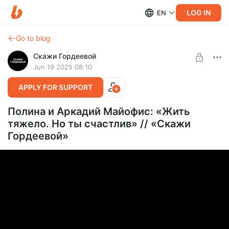
LOG IN
EN
Go to blog
Скажи Гордеевой
Jun 19 2025 08:10
APPLY FOR SUPPORT
Полина и Аркадий Майофис: «Жить
тяжело. Но ты счастлив» // «Скажи
Гордеевой»