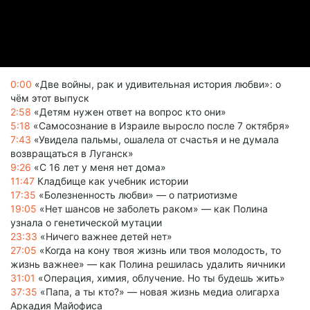
0:00
«Две войны, рак и удивительная история любви»: о
чём этот выпуск
2:58
«Детям нужен ответ на вопрос кто они»
5:18
«Самосознание в Израиле выросло после 7 октября»
7:43
«Увидела пальмы, ошалела от счастья и не думала
возвращаться в Луганск»
9:26
«С 16 лет у меня нет дома»
11:47
Кладбище как учебник истории
17:35
«Болезненность любви» — о патриотизме
19:05
«Нет шансов не заболеть раком» — как Полина
узнала о генетической мутации
23:33
«Ничего важнее детей нет»
27:05
«Когда на кону твоя жизнь или твоя молодость, то
жизнь важнее» — как Полина решилась удалить яичники
31:01
«Операция, химия, облучение. Но ты будешь жить»
37:35
«Папа, а ты кто?» — новая жизнь медиа олигарха
Аркадия Майофиса