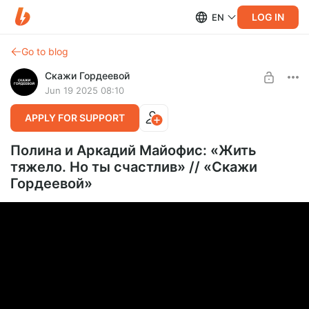
LOG IN
EN
Go to blog
Скажи Гордеевой
Jun 19 2025 08:10
APPLY FOR SUPPORT
Полина и Аркадий Майофис: «Жить
тяжело. Но ты счастлив» // «Скажи
Гордеевой»