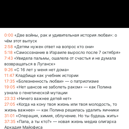
0:00
«Две войны, рак и удивительная история любви»: о
чём этот выпуск
2:58
«Детям нужен ответ на вопрос кто они»
5:18
«Самосознание в Израиле выросло после 7 октября»
7:43
«Увидела пальмы, ошалела от счастья и не думала
возвращаться в Луганск»
9:26
«С 16 лет у меня нет дома»
11:47
Кладбище как учебник истории
17:35
«Болезненность любви» — о патриотизме
19:05
«Нет шансов не заболеть раком» — как Полина
узнала о генетической мутации
23:33
«Ничего важнее детей нет»
27:05
«Когда на кону твоя жизнь или твоя молодость, то
жизнь важнее» — как Полина решилась удалить яичники
31:01
«Операция, химия, облучение. Но ты будешь жить»
37:35
«Папа, а ты кто?» — новая жизнь медиа олигарха
Аркадия Майофиса