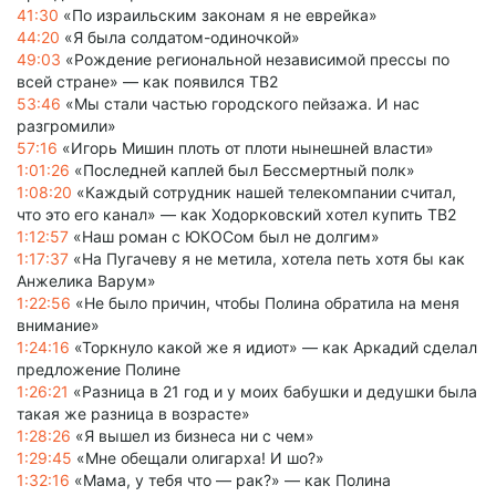
41:30
«По израильским законам я не еврейка»
44:20
«Я была солдатом-одиночкой»
49:03
«Рождение региональной независимой прессы по
всей стране» — как появился ТВ2
53:46
«Мы стали частью городского пейзажа. И нас
разгромили»
57:16
«Игорь Мишин плоть от плоти нынешней власти»
1:01:26
«Последней каплей был Бессмертный полк»
1:08:20
«Каждый сотрудник нашей телекомпании считал,
что это его канал» — как Ходорковский хотел купить ТВ2
1:12:57
«Наш роман с ЮКОСом был не долгим»
1:17:37
«На Пугачеву я не метила, хотела петь хотя бы как
Анжелика Варум»
1:22:56
«Не было причин, чтобы Полина обратила на меня
внимание»
1:24:16
«Торкнуло какой же я идиот» — как Аркадий сделал
предложение Полине
1:26:21
«Разница в 21 год и у моих бабушки и дедушки была
такая же разница в возрасте»
1:28:26
«Я вышел из бизнеса ни с чем»
1:29:45
«Мне обещали олигарха! И шо?»
1:32:16
«Мама, у тебя что — рак?» — как Полина