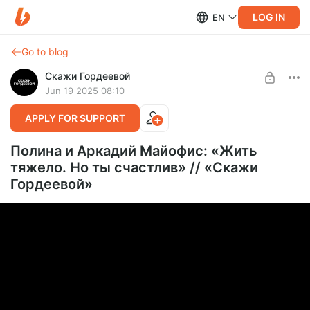
LOG IN
EN
Go to blog
Скажи Гордеевой
Jun 19 2025 08:10
APPLY FOR SUPPORT
Полина и Аркадий Майофис: «Жить
тяжело. Но ты счастлив» // «Скажи
Гордеевой»