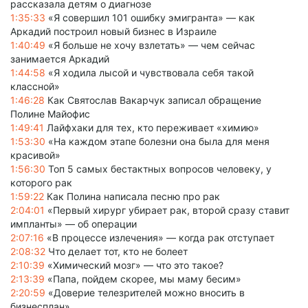
рассказала детям о диагнозе
1:35:33
«Я совершил 101 ошибку эмигранта» — как
Аркадий построил новый бизнес в Израиле
1:40:49
«Я больше не хочу взлетать» — чем сейчас
занимается Аркадий
1:44:58
«Я ходила лысой и чувствовала себя такой
классной»
1:46:28
Как Святослав Вакарчук записал обращение
Полине Майофис
1:49:41
Лайфхаки для тех, кто переживает «химию»
1:53:30
«На каждом этапе болезни она была для меня
красивой»
1:56:30
Топ 5 самых бестактных вопросов человеку, у
которого рак
1:59:22
Как Полина написала песню про рак
2:04:01
«Первый хирург убирает рак, второй сразу ставит
импланты» — об операции
2:07:16
«В процессе излечения» — когда рак отступает
2:08:32
Что делает тот, кто не болеет
2:10:39
«Химический мозг» — что это такое?
2:13:39
«Папа, пойдем скорее, мы маму бесим»
2:20:59
«Доверие телезрителей можно вносить в
бизнесплан»