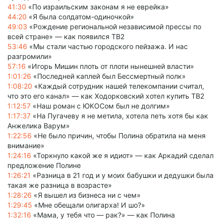
41:30
«По израильским законам я не еврейка»
44:20
«Я была солдатом-одиночкой»
49:03
«Рождение региональной независимой прессы по
всей стране» — как появился ТВ2
53:46
«Мы стали частью городского пейзажа. И нас
разгромили»
57:16
«Игорь Мишин плоть от плоти нынешней власти»
1:01:26
«Последней каплей был Бессмертный полк»
1:08:20
«Каждый сотрудник нашей телекомпании считал,
что это его канал» — как Ходорковский хотел купить ТВ2
1:12:57
«Наш роман с ЮКОСом был не долгим»
1:17:37
«На Пугачеву я не метила, хотела петь хотя бы как
Анжелика Варум»
1:22:56
«Не было причин, чтобы Полина обратила на меня
внимание»
1:24:16
«Торкнуло какой же я идиот» — как Аркадий сделал
предложение Полине
1:26:21
«Разница в 21 год и у моих бабушки и дедушки была
такая же разница в возрасте»
1:28:26
«Я вышел из бизнеса ни с чем»
1:29:45
«Мне обещали олигарха! И шо?»
1:32:16
«Мама, у тебя что — рак?» — как Полина