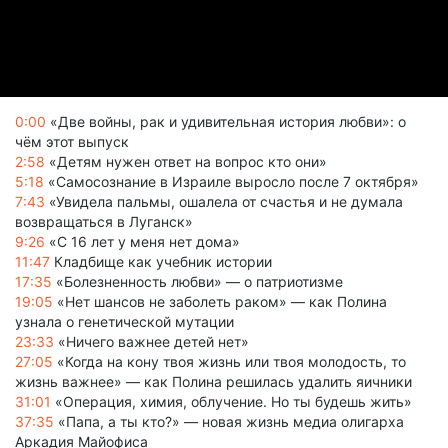
0:00
«Две войны, рак и удивительная история любви»: о
чём этот выпуск
2:58
«Детям нужен ответ на вопрос кто они»
5:18
«Самосознание в Израиле выросло после 7 октября»
7:43
«Увидела пальмы, ошалела от счастья и не думала
возвращаться в Луганск»
9:26
«С 16 лет у меня нет дома»
11:47
Кладбище как учебник истории
17:35
«Болезненность любви» — о патриотизме
19:05
«Нет шансов не заболеть раком» — как Полина
узнала о генетической мутации
23:33
«Ничего важнее детей нет»
27:05
«Когда на кону твоя жизнь или твоя молодость, то
жизнь важнее» — как Полина решилась удалить яичники
31:01
«Операция, химия, облучение. Но ты будешь жить»
37:35
«Папа, а ты кто?» — новая жизнь медиа олигарха
Аркадия Майофиса