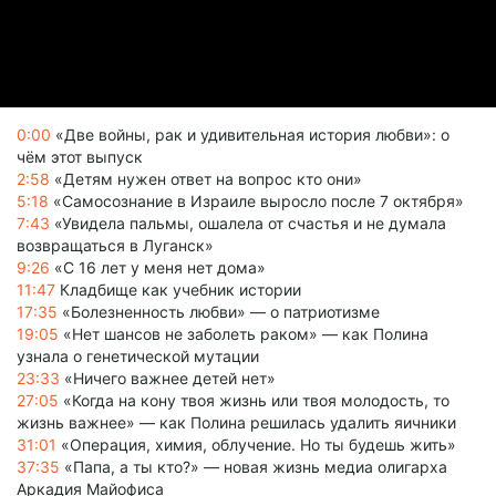
0:00
«Две войны, рак и удивительная история любви»: о
чём этот выпуск
2:58
«Детям нужен ответ на вопрос кто они»
5:18
«Самосознание в Израиле выросло после 7 октября»
7:43
«Увидела пальмы, ошалела от счастья и не думала
возвращаться в Луганск»
9:26
«С 16 лет у меня нет дома»
11:47
Кладбище как учебник истории
17:35
«Болезненность любви» — о патриотизме
19:05
«Нет шансов не заболеть раком» — как Полина
узнала о генетической мутации
23:33
«Ничего важнее детей нет»
27:05
«Когда на кону твоя жизнь или твоя молодость, то
жизнь важнее» — как Полина решилась удалить яичники
31:01
«Операция, химия, облучение. Но ты будешь жить»
37:35
«Папа, а ты кто?» — новая жизнь медиа олигарха
Аркадия Майофиса