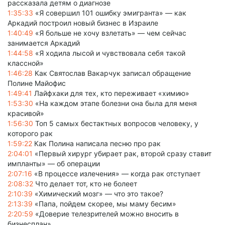
рассказала детям о диагнозе
1:35:33
«Я совершил 101 ошибку эмигранта» — как
Аркадий построил новый бизнес в Израиле
1:40:49
«Я больше не хочу взлетать» — чем сейчас
занимается Аркадий
1:44:58
«Я ходила лысой и чувствовала себя такой
классной»
1:46:28
Как Святослав Вакарчук записал обращение
Полине Майофис
1:49:41
Лайфхаки для тех, кто переживает «химию»
1:53:30
«На каждом этапе болезни она была для меня
красивой»
1:56:30
Топ 5 самых бестактных вопросов человеку, у
которого рак
1:59:22
Как Полина написала песню про рак
2:04:01
«Первый хирург убирает рак, второй сразу ставит
импланты» — об операции
2:07:16
«В процессе излечения» — когда рак отступает
2:08:32
Что делает тот, кто не болеет
2:10:39
«Химический мозг» — что это такое?
2:13:39
«Папа, пойдем скорее, мы маму бесим»
2:20:59
«Доверие телезрителей можно вносить в
бизнесплан»