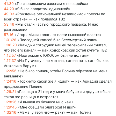
41:30
«По израильским законам я не еврейка»
44:20
«Я была солдатом-одиночкой»
49:03
«Рождение региональной независимой прессы по
всей стране» — как появился ТВ2
53:46
«Мы стали частью городского пейзажа. И нас
разгромили»
57:16
«Игорь Мишин плоть от плоти нынешней власти»
1:01:26
«Последней каплей был Бессмертный полк»
1:08:20
«Каждый сотрудник нашей телекомпании считал,
что это его канал» — как Ходорковский хотел купить ТВ2
1:12:57
«Наш роман с ЮКОСом был не долгим»
1:17:37
«На Пугачеву я не метила, хотела петь хотя бы как
Анжелика Варум»
1:22:56
«Не было причин, чтобы Полина обратила на меня
внимание»
1:24:16
«Торкнуло какой же я идиот» — как Аркадий сделал
предложение Полине
1:26:21
«Разница в 21 год и у моих бабушки и дедушки была
такая же разница в возрасте»
1:28:26
«Я вышел из бизнеса ни с чем»
1:29:45
«Мне обещали олигарха! И шо?»
1:32:16
«Мама, у тебя что — рак?» — как Полина