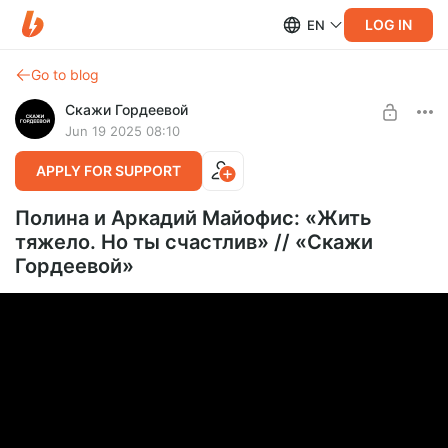
LOG IN
EN
Go to blog
Скажи Гордеевой
Jun 19 2025 08:10
APPLY FOR SUPPORT
Полина и Аркадий Майофис: «Жить
тяжело. Но ты счастлив» // «Скажи
Гордеевой»