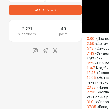
GO TO BLOG
2 271
40
subscribers
posts
0:00
«Две во
2:58
«Детям 
5:18
«Самосо
7:43
«Увидел
Луганск»
9:26
«С 16 ле
11:47
Кладбищ
17:35
«Болез
19:05
«Нет ш
генетическо
23:33
«Ничег
27:05
«Когда
как Полина 
31:01
«Операц
37:35
«Папа,