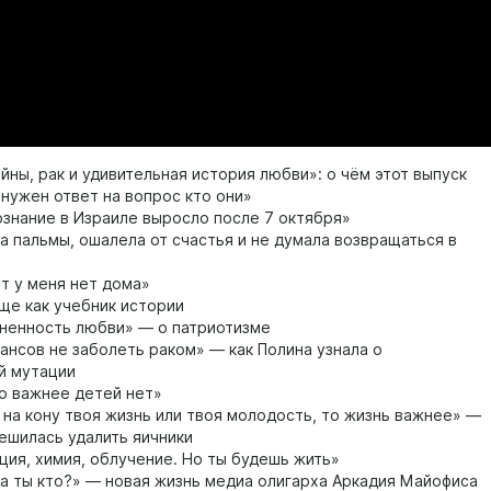
йны, рак и удивительная история любви»: о чём этот выпуск
нужен ответ на вопрос кто они»
знание в Израиле выросло после 7 октября»
а пальмы, ошалела от счастья и не думала возвращаться в
т у меня нет дома»
е как учебник истории
ненность любви» — о патриотизме
ансов не заболеть раком» — как Полина узнала о
й мутации
о важнее детей нет»
 на кону твоя жизнь или твоя молодость, то жизнь важнее» —
решилась удалить яичники
ия, химия, облучение. Но ты будешь жить»
 а ты кто?» — новая жизнь медиа олигарха Аркадия Майофиса