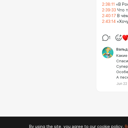
2:38:11
«В Ро
2:39:33
Что т
2:40:17
В чём
2:43:14
«Хочу
1
Вальд
Какие
Спаси
Супер
Особе
А пес
Jun 22
By using the site, you agree to our cookie policy.
R