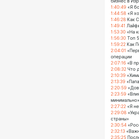
бизнес в Из
1:40:49
«Я бо
1:44:58
«Я хо
1:46:28
Как С
1:49:41
Лайфх
1:53:30
«На к
1:56:30
Топ 5
1:59:22
Как П
2:04:01
«Перв
операции
2:07:16
«В пр
2:08:32
Что д
2:10:39
«Хими
2:13:39
«Папа
2:20:59
«Дов
2:23:59
«Влия
минимально
2:27:22
«Я не
2:29:08
«Укра
страны»
2:30:54
«Рос
2:32:13
«Важн
2:35:25
Посл