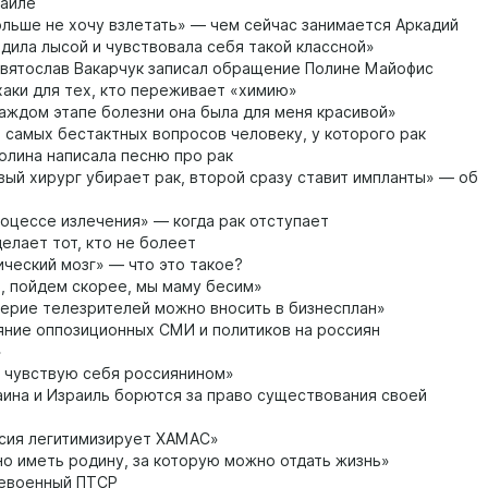
раиле
льше не хочу взлетать» — чем сейчас занимается Аркадий
дила лысой и чувствовала себя такой классной»
вятослав Вакарчук записал обращение Полине Майофис
аки для тех, кто переживает «химию»
аждом этапе болезни она была для меня красивой»
 самых бестактных вопросов человеку, у которого рак
олина написала песню про рак
ый хирург убирает рак, второй сразу ставит импланты» — об
оцессе излечения» — когда рак отступает
елает тот, кто не болеет
ческий мозг» — что это такое?
, пойдем скорее, мы маму бесим»
ерие телезрителей можно вносить в бизнесплан»
ние оппозиционных СМИ и политиков на россиян
»
 чувствую себя россиянином»
ина и Израиль борются за право существования своей
сия легитимизирует ХАМАС»
о иметь родину, за которую можно отдать жизнь»
евоенный ПТСР