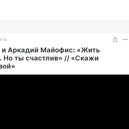
8:10
 и Аркадий Майофис: «Жить
. Но ты счастлив» // «Скажи
вой»