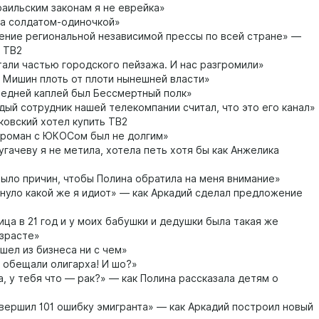
аильским законам я не еврейка»
а солдатом-одиночкой»
ние региональной независимой прессы по всей стране» —
я ТВ2
али частью городского пейзажа. И нас разгромили»
 Мишин плоть от плоти нынешней власти»
едней каплей был Бессмертный полк»
ый сотрудник нашей телекомпании считал, что это его канал»
ковский хотел купить ТВ2
роман с ЮКОСом был не долгим»
угачеву я не метила, хотела петь хотя бы как Анжелика
ыло причин, чтобы Полина обратила на меня внимание»
нуло какой же я идиот» — как Аркадий сделал предложение
ца в 21 год и у моих бабушки и дедушки была такая же
озрасте»
шел из бизнеса ни с чем»
обещали олигарха! И шо?»
 у тебя что — рак?» — как Полина рассказала детям о
вершил 101 ошибку эмигранта» — как Аркадий построил новый