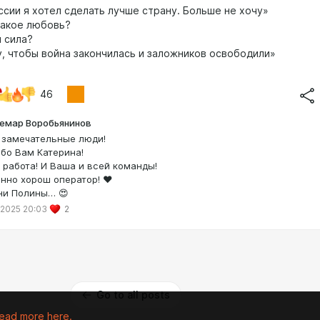
ссии я хотел сделать лучше страну. Больше не хочу»
акое любовь?
 сила?
, чтобы война закончилась и заложников освободили»
46
емар Воробьянинов
 замечательные люди!
бо Вам Катерина!
 работа! И Ваша и всей команды!
нно хорош оператор! ❤️
ни Полины… 😍
 2025 20:03
2
Go to all posts
ead more here.