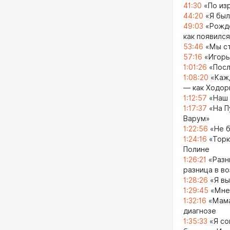
41:30
«По изр
44:20
«Я был
49:03
«Рожде
как появилс
53:46
«Мы ст
57:16
«Игорь
1:01:26
«Посл
1:08:20
«Кажд
— как Ходор
1:12:57
«Наш 
1:17:37
«На П
Варум»
1:22:56
«Не б
1:24:16
«Торк
Полине
1:26:21
«Разни
разница в в
1:28:26
«Я вы
1:29:45
«Мне 
1:32:16
«Мама,
диагнозе
1:35:33
«Я со