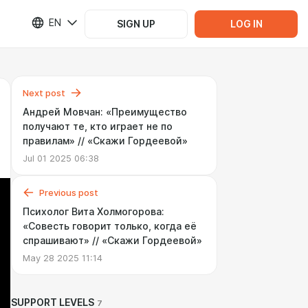
EN
SIGN UP
LOG IN
Next post
Андрей Мовчан: «Преимущество
получают те, кто играет не по
правилам» // «Скажи Гордеевой»
Jul 01 2025 06:38
Previous post
Психолог Вита Холмогорова:
«Cовесть говорит только, когда её
спрашивают» // «Cкажи Гордеевой»
May 28 2025 11:14
SUPPORT LEVELS
7