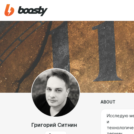
ABOUT
Исследую ме
и
Григорий Ситнин
технологиче
термин