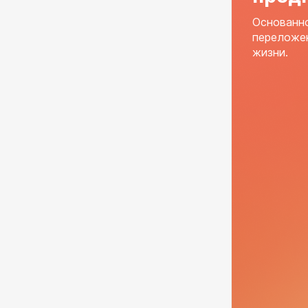
Основанно
переложен
жизни.