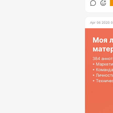
Apr 06 2020 0
Моя 
мате
384 аннот
* Маркети
* Команда
* Личност
* Техниче