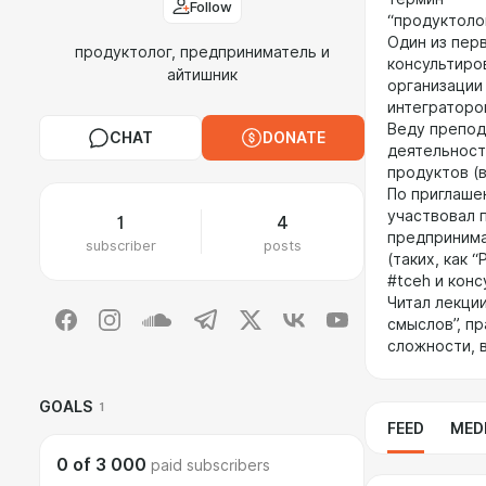
Follow
“продуктолог
Один из пер
продуктолог, предприниматель и
консультиро
айтишник
организации
интеграторо
Веду препод
CHAT
DONATE
деятельност
продуктов (в
По приглашен
участвовал 
1
4
предприним
subscriber
posts
(таких, как 
#tceh и конс
Читал лекци
смыслов”, п
сложности, 
GOALS
1
FEED
MED
0
of
3 000
paid subscribers