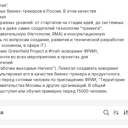
ия”.
вых бизнес-трекеров в России. В этом качестве
вал
 разных уровней: от стартапов на стадии идей, до системных
в и даже самих создателей технологии "трекинга".
авательскую (Нетология, RMA) и консультационную
ь по вопросам создания, развития и технической разработке
 основном, в сфере IT).
ию Greenfield Project и #tceh (коворкинг ФРИИ),
почти во всех мероприятиях и проектах для
ателей
“Рабочие выходные Harvest”). Помогал создавать коворкинг
ультировал его в качестве бизнес-трекера и продуктолога.
и перед сотнями человек по приглашению ФРИИ, “Территории
равительства Москвы и других организаций. В общей
выступил или обучил примерно перед 15000 человек.
IA