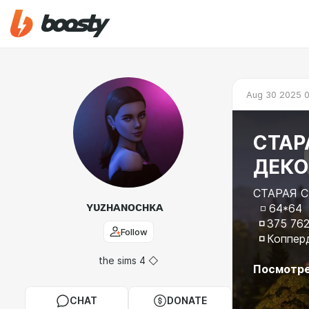
Aug 30 2025 0
СТАР
ДЕКО
СТАРАЯ 
ʏᴜᴢʜᴀɴᴏᴄʜᴋᴀ
◽ 64*64
◽
375 76
Follow
◽
Коппер
the sims 4 ◇
Посмотре
CHAT
DONATE