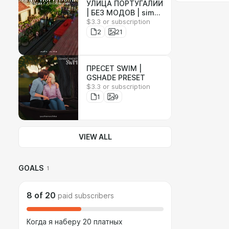
УЛИЦА ПОРТУГАЛИИ
| БЕЗ МОДОВ | sims
$3.3 or subscription
4
2
21
ПРЕСЕТ SWIM |
GSHADE PRESET
$3.3 or subscription
1
9
VIEW ALL
GOALS
1
8
of
20
paid subscribers
Когда я наберу 20 платных