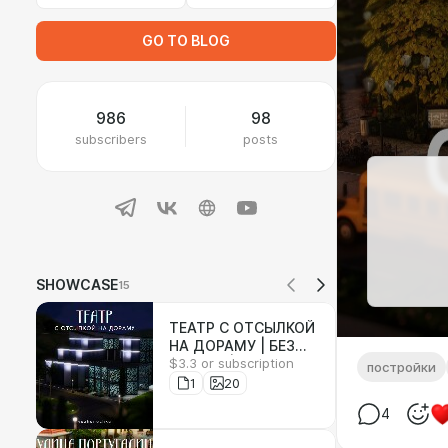
GO TO BLOG
986
98
subscribers
posts
SHOWCASE
15
ТЕАТР С ОТСЫЛКОЙ
НА ДОРАМУ | БЕЗ
$3.3 or subscription
МОДОВ | sims 4
постройки
1
20
4