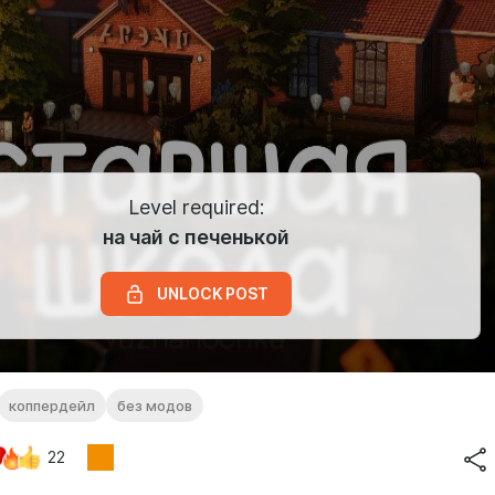
Level required:
на чай с печенькой
UNLOCK POST
коппердейл
без модов
22