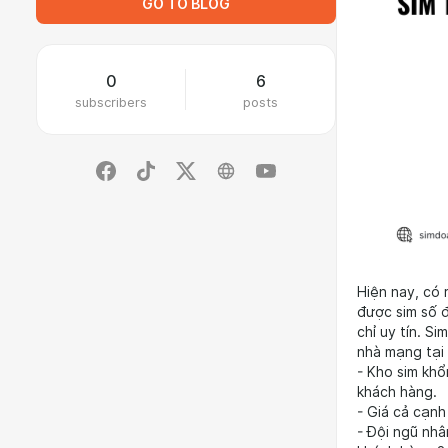
GO TO BLOG
0
6
subscribers
posts
Hiện nay, có 
được sim số đ
chỉ uy tín. S
nhà mạng tại 
- Kho sim khổ
khách hàng.
- Giá cả cạnh
- Đội ngũ nhâ