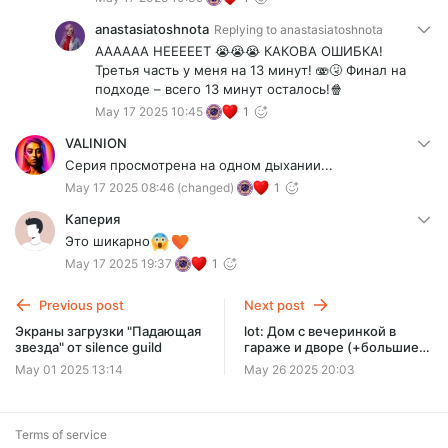
anastasiatoshnota
Replying to
anastasiatoshnota
АААААА НЕЕЕЕЕТ 😭😭😭 КАКОВА ОШИБКА!
Третья часть у меня на 13 минут! 🫨🤧 Финал на
подходе – всего 13 минут осталось!🍿
May 17 2025 10:45
1
VALINION
Серия просмотрена на одном дыхании...
May 17 2025 08:46
(changed)
1
Каперия
Это шикарно
May 17 2025 19:37
1
Previous post
Next post
Экраны загрузки "Падающая
lot: Дом с вечеринкой в
звезда" от silence guild
гараже и дворе (+большие
подростковые комнаты!)
May 01 2025 13:14
May 26 2025 20:03
Terms of service