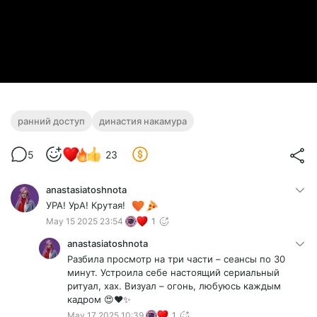
ранний доступ
династия накамура
5
23
anastasiatoshnota
УРА! УрА! Крутая!
May 15 2025 23:54
1
anastasiatoshnota
Разбила просмотр на три части – сеансы по 30
минут. Устроила себе настоящий сериальный
ритуал, хах. Визуал – огонь, любуюсь каждым
кадром 😍❤️✨
May 17 2025 10:39
1