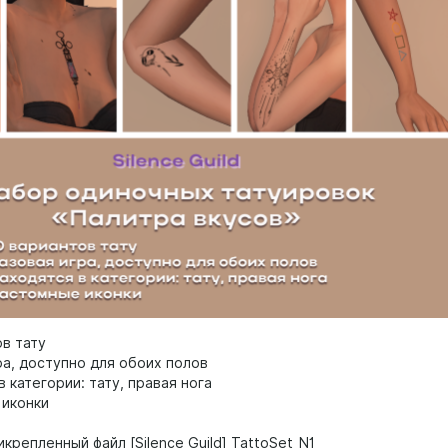
ов тату
ра, доступно для обоих полов
в категории: тату, правая нога
 иконки
икрепленный файл [Silence Guild] TattoSet_N1