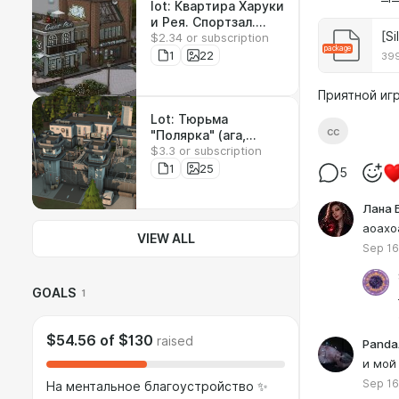
lot: Квартира Харуки
и Рея. Спортзал.
[S
$2.34 or subscription
Студия рисования
package
1
22
399
Приятной иг
Lot: Тюрьма
cc
"Полярка" (ага,
$3.3 or subscription
прикиньте)
1
25
5
Лана 
аоахо
VIEW ALL
Sep 16
GOALS
1
$54.56
of
$130
raised
Panda
и мой
Sep 16
На ментальное благоустройство ✨