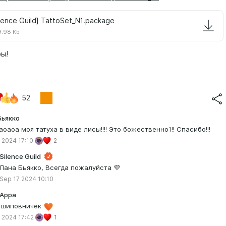
ilence Guild] TattoSet_N1.package
.98 Kb
ры!
52
Бьякко
аоаоа моя татуха в виде лисы!!!! Это божественно1!! Спасибо!!!
 2024 17:10
2
Silence Guild
Лана Бьякко, Всегда пожалуйста 💜
Sep 17 2024 10:10
Appа
 шиповничек
 2024 17:42
1