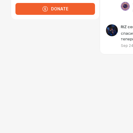
DONATE
RIZ co
спаси
тепер
Sep 24