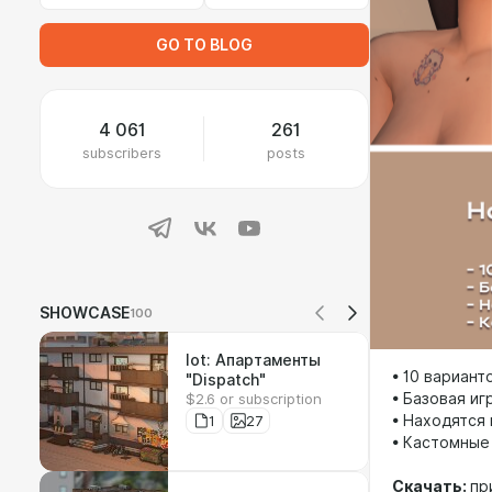
GO TO BLOG
4 061
261
subscribers
posts
SHOWCASE
100
lot: Апартаменты
• 10 вариант
"Dispatch"
$2.6 or subscription
• Базовая иг
1
27
• Находятся 
• Кастомные
Скачать:
пр