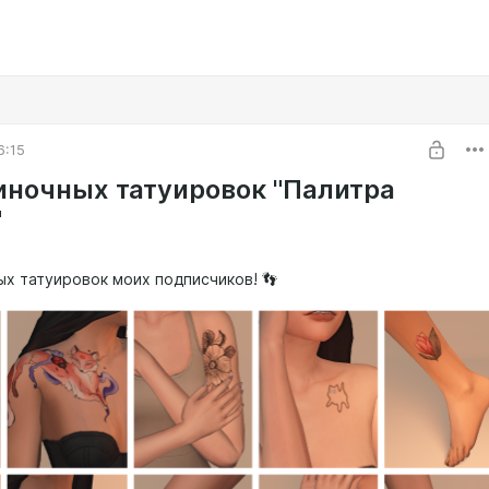
6:15
иночных татуировок "Палитра
"
ых татуировок моих подписчиков! 👣