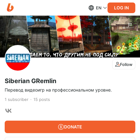
LOG IN
EN
Follow
Siberian GRemlin
Перевод видеоигр на профессиональном уровне.
1
subscriber
15
posts
DONATE