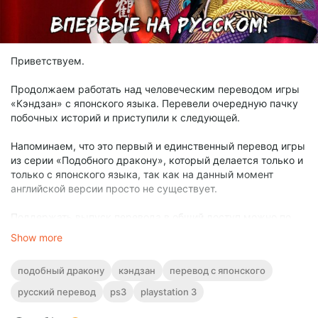
Приветствуем.
Продолжаем работать над человеческим переводом игры
«Кэндзан» с японского языка. Перевели очередную пачку
побочных историй и приступили к следующей.
Напоминаем, что это первый и единственный перевод игры
из серии «Подобного дракону», который делается только и
только с японского языка, так как на данный момент
английской версии просто не существует.
Поддержать выпуск перевода в общий доступ можно по
ссылке.
Show more
https://yoomoney.ru/fundraise/1EFQ7UA590T.251206
Собранная сумма отображается по ссылке.
подобный дракону
кэндзан
перевод с японского
Для перевода по СБП обратитесь личным сообщением.
русский перевод
ps3
playstation 3