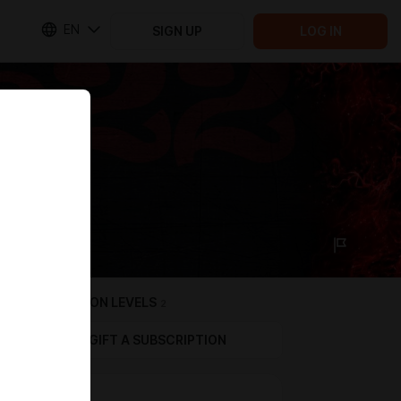
EN
SIGN UP
LOG IN
SUBSCRIPTION LEVELS
2
GIFT A SUBSCRIPTION
Юный