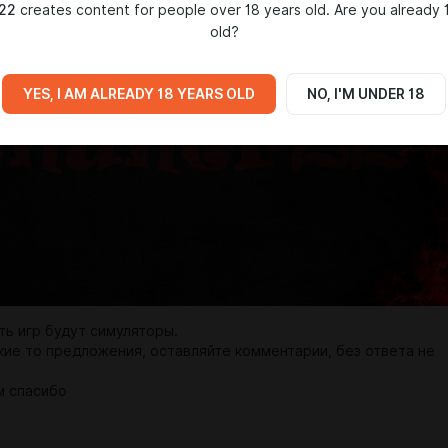
22
creates content for people over 18 years old. Are you already 
old?
YES, I AM ALREADY 18 YEARS OLD
NO, I'M UNDER 18
ть игр будут симуляторы.
акие то предложения, оставляйте комментарии, без ответа не
м спасибо