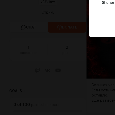
Follow
Shuher
Стрим.
CHAT
DONATE
1
2
subscriber
posts
Большая час
Если есть к
GOALS
1
оставлю.
Еще раз все
0
of
100
paid subscribers