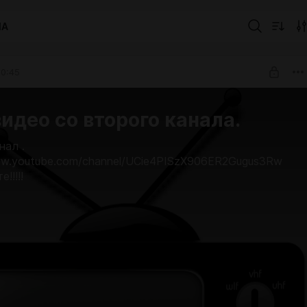
IA
20:45
идео со второго канала.
нал .
ww.youtube.com/channel/UCie4PISzX906ER2Gugus3Rw
!!!!!