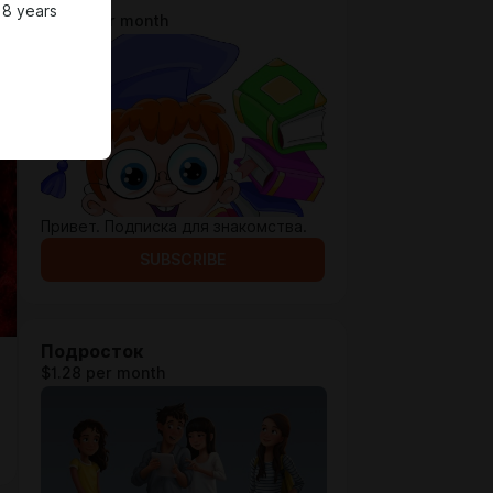
18 years
$0.64 per month
Привет. Подписка для знакомства.
SUBSCRIBE
Подросток
$1.28 per month