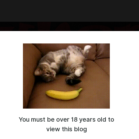
You must be over 18 years old to
. Зовут меня Максим, живу в городе Москва, рад вас видеть
нале.
view this blog