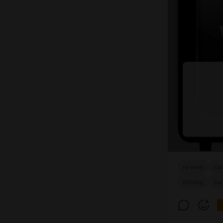
review
ca
driving
tu