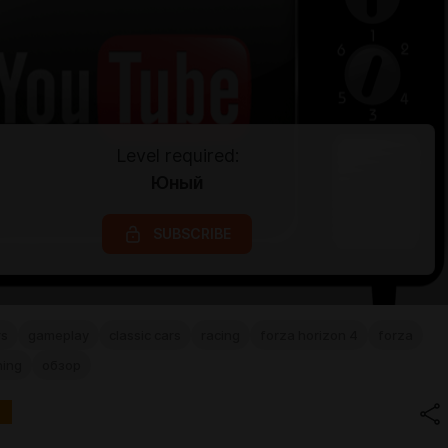
Level required:
Юный
SUBSCRIBE
rs
gameplay
classic cars
racing
forza horizon 4
forza
ning
обзор