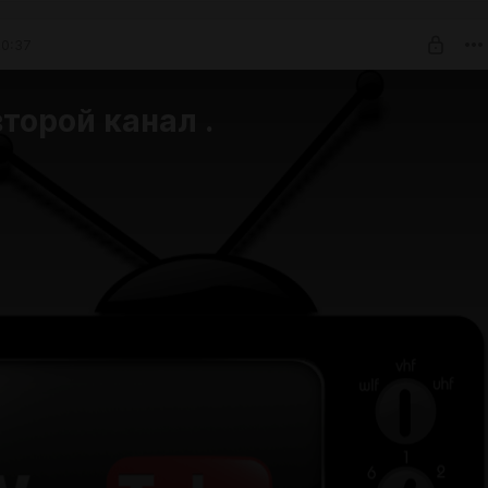
0:37
торой канал .