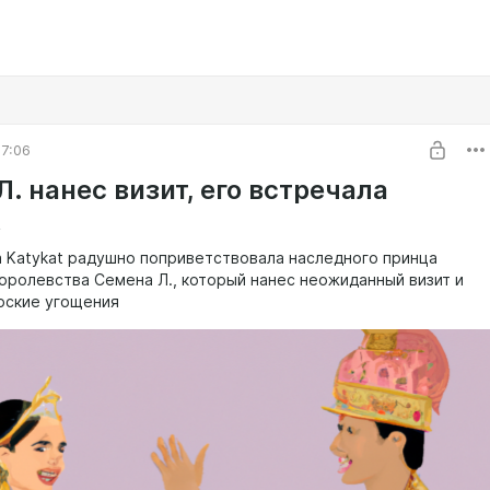
7:06
. нанес визит, его встречала
t
а Katykat радушно поприветствовала наследного принца
оролевства Семена Л., который нанес неожиданный визит и
рские угощения