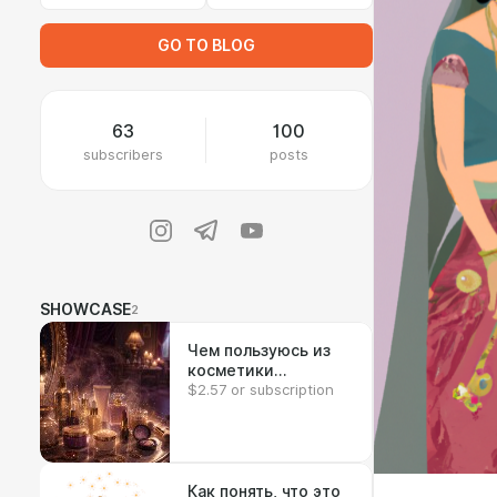
GO TO BLOG
63
100
subscribers
posts
SHOWCASE
2
Чем пользуюсь из
косметики
$2.57 or subscription
(розацеа)
Как понять, что это