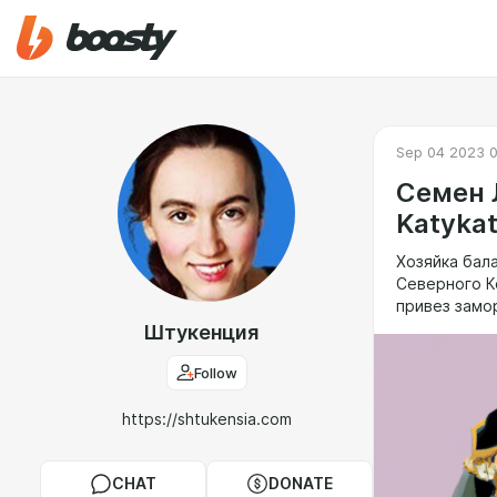
Sep 04 2023 0
Семен Л
Katyka
Хозяйка бал
Северного К
привез замо
Штукенция
Follow
https://shtukensia.com
CHAT
DONATE