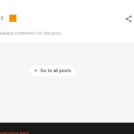
2
isabled comments for this post.
Go to all posts
ead more here.