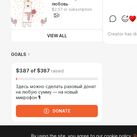
любовь
$2.57 or subscription
1
Creator has d
VIEW ALL
GOALS
1
$3.87
of
$387
raised
Здесь можно сделать разовый донат
на любую сумму — на новый
микрофон 🎙️
DONATE
By using the site, you agree to our cookie policy.
R