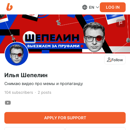
LOG IN
EN
Follow
Илья Шепелин
Снимаю видео про мемы и пропаганду
104
subscribers
2
posts
APPLY FOR SUPPORT