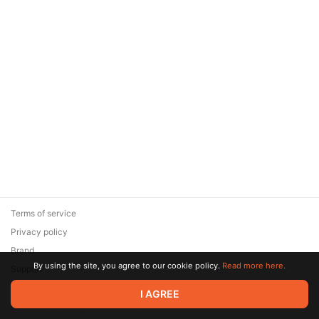
Terms of service
Privacy policy
Brand
By using the site, you agree to our cookie policy.
Read more here.
Support
© 2026 Zaya Solutions Limited. All rights reserved. All trademarks
I AGREE
are the property of their respective owners.