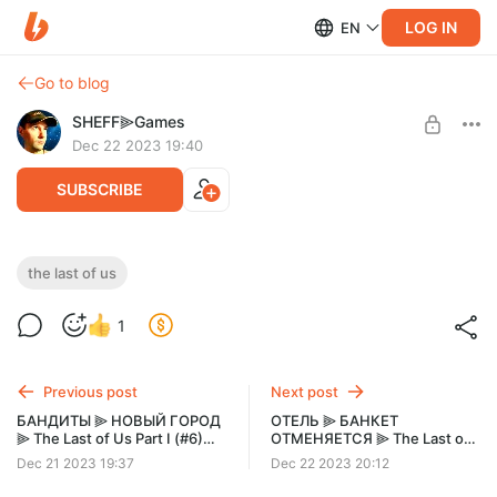
LOG IN
EN
Go to blog
SHEFF⫸Games
Dec 22 2023 19:40
SUBSCRIBE
ОТЕЛЬ МУРАВЕЙНИК ⫸ The Last of Us
the last of us
Part I (#7) Бандиты или повстанцы? А в
Level required:
1
чем разница? Одни из нас?
Подписка 👍 Спонсорство всего за 100р !!
SUBSCRIBE
Previous post
Next post
БАНДИТЫ ⫸ НОВЫЙ ГОРОД
ОТЕЛЬ ⫸ БАНКЕТ
⫸ The Last of Us Part I (#6)
ОТМЕНЯЕТСЯ ⫸ The Last of
Встретил топляка. Город
Us Part I (#8) Жуткие
Dec 21 2023 19:37
Dec 22 2023 20:12
кишит бандитами.
подвалы отеля. Последние
из нас.