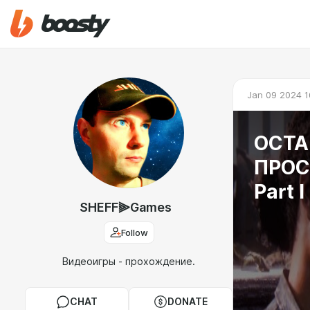
Jan 09 2024 1
ОСТА
ПРОСТ
Part 
SHEFF⫸Games
Follow
Видеоигры - прохождение.
CHAT
DONATE