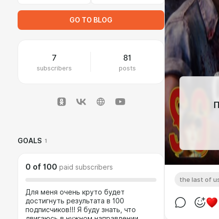
GO TO BLOG
7
81
subscribers
posts
П
GOALS
1
0
of
100
paid subscribers
the last of u
Для меня очень круто будет
достигнуть результата в 100
подписчиков!!! Я буду знать, что
двигаюсь в нужном направлении.