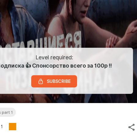
Level required:
одписка 👍 Спонсорство всего за 100р !!
SUBSCRIBE
s part 1
1