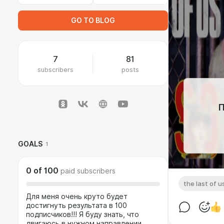
GO TO BLOG
7
81
subscribers
posts
П
GOALS
1
0
of
100
paid subscribers
the last of u
Для меня очень круто будет
достигнуть результата в 100
подписчиков!!! Я буду знать, что
двигаюсь в нужном направлении.