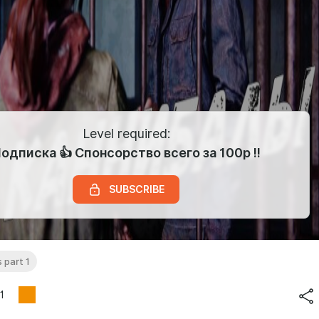
Level required:
одписка 👍 Спонсорство всего за 100р !!
SUBSCRIBE
s part 1
1