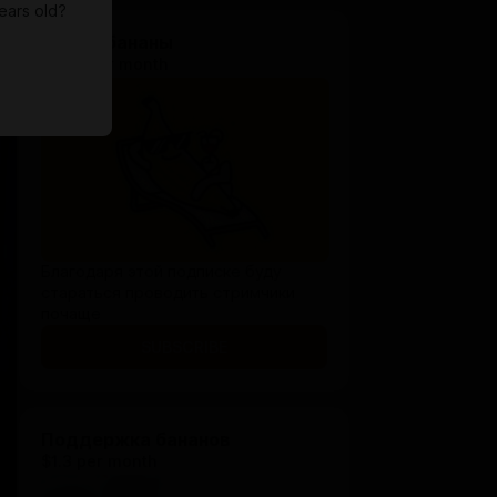
ears old?
Стрим бананы
$0.65 per month
Благодаря этой подписке буду
стараться проводить стримчики
почаще
SUBSCRIBE
Поддержка бананов
$1.3 per month