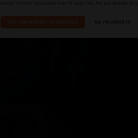
reates content for people over 18 years old. Are you already 18 y
YES, I AM ALREADY 18 YEARS OLD
NO, I'M UNDER 18