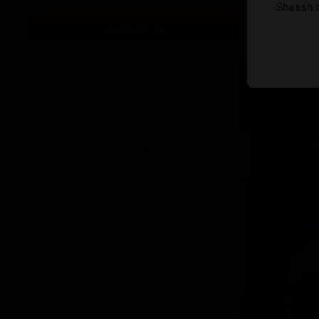
Sheesh
c
GO TO BLOG
5
3
subscribers
posts