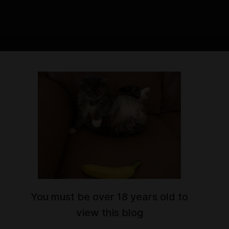
6:01
й Дотторе
𝓲𝓼 𝓽𝓱𝓮 𝓯𝓲𝓻𝓼𝓽 𝓼𝓽𝓮𝓹 𝓸𝓯 𝓪𝓷𝔂 𝓮𝔁𝓹𝓮𝓻𝓲𝓶𝓮𝓷𝓽, 𝓫𝓾𝓽 𝓸𝓫𝓼𝓮𝓻𝓿𝓲𝓷𝓰 𝓽𝓱𝓮 𝓬𝓾𝓻𝓻𝓮𝓷𝓽 𝔀𝓸𝓻𝓵𝓭
𝔂 𝓶𝓮. 𝓘𝓽 𝓵𝓪𝓬𝓴𝓼 𝓪𝓷 𝓲𝓶𝓹𝓸𝓻𝓽𝓪𝓷𝓽 𝓭𝓲𝓶𝓮𝓷𝓼𝓲𝓸𝓷 - 𝓽𝓱𝓪𝓽 𝓸𝓯 𝓽𝓲𝓶𝓮."
t.me/anastwoood
You must be over 18 years old to
view this blog