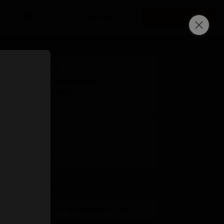
EN
SIGN UP
LOG IN
Next post
Косплей Тодзи Хисами
(Двенадцатый)
Sep 04 2023 06:06
Previous post
Untitled
Aug 17 2023 15:31
SUBSCRIPTION LEVELS
2
GIFT A SUBSCRIPTION