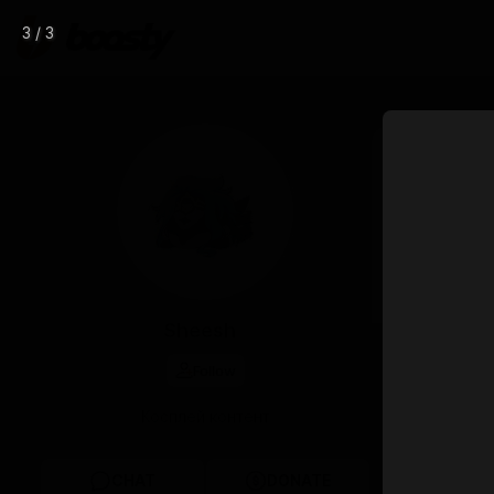
3 / 3
Sep 04 2023 0
Коспле
— "𝓞𝓫𝓼𝓮𝓻𝓿𝓪𝓽𝓲𝓸𝓷 
𝓭𝓸𝓮𝓼𝓷'𝓽 𝓼𝓪𝓽𝓲𝓼𝓯
ph:
https://
Sheesh
Follow
Косплей контент
CHAT
DONATE