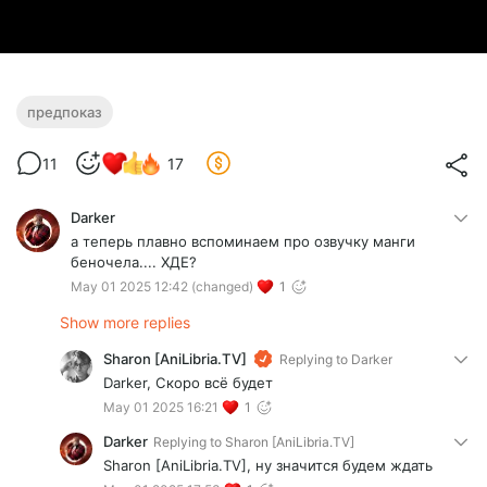
предпоказ
11
17
Darker
а теперь плавно вспоминаем про озвучку манги
беночела.... ХДЕ?
May 01 2025 12:42
(changed)
1
Show more replies
Sharon [AniLibria.TV]
Replying to
Darker
Darker, Скоро всё будет
May 01 2025 16:21
1
Darker
Replying to
Sharon [AniLibria.TV]
Sharon [AniLibria.TV], ну значится будем ждать