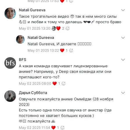
May 01 2025 17:53
1
Natali Gureeva
Такое трогательное видео 🥹 так в нем много силы
💪🏻 и любви к тому что делаешь 💔❤️‍🩹 просто браво
May 01 2025 13:20
2
Natali Gureeva
Natali Gureeva, И делаете ❤️‍🔥❤️‍🔥❤️‍🔥
May 01 2025 13:22
1
BFS
А какая команда озвучивает лицензированные
аниме? Например, у Deep своя команда или они
приглашают кого-то?
May 02 2025 08:00
1
Дарья Суббота
Озвучьте пожалуйста аниме Оммёдзи (28 ноября
2023)
Есть только одна плохая озвучка от анистар (где
постоянно не хватает больших кусков )
🫶🏻 пожалуйста 🙏
May 02 2025 11:54
1