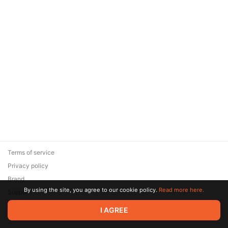
Terms of service
Privacy policy
Brand
By using the site, you agree to our cookie policy.
Read more here.
Support
© 2026 Zaya Solutions Limited. All rights reserved. All trademarks
I AGREE
are the property of their respective owners.