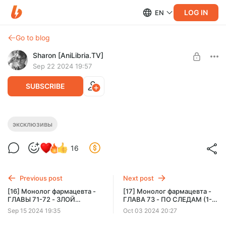
LOG IN
EN
Go to blog
Sharon [AniLibria.TV]
Sep 22 2024 19:57
SUBSCRIBE
Распределение релизов на ОСЕНЬ 2024
эксклюзивы
Level required:
Ученик стиля Айнкрад
16
SUBSCRIBE
Previous post
Next post
[16] Монолог фармацевта -
[17] Монолог фармацевта -
ГЛАВЫ 71-72 - ЗЛОЙ
ГЛАВА 73 - ПО СЛЕДАМ (1-
УМЫСЕЛ (2) / ЛИС И ТАНУКИ
2)
Sep 15 2024 19:35
Oct 03 2024 20:27
ПЫТАЮТСЯ ПЕРЕХИТРИТЬ
ДРУГ ДРУГА