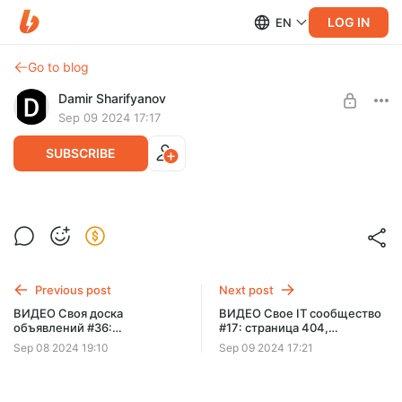
LOG IN
EN
Go to blog
Damir Sharifyanov
Sep 09 2024 17:17
SUBSCRIBE
Исходные файлы к видео: Свое IT
сообщество #17
Level required:
Senior
Previous post
Next post
SUBSCRIBE
ВИДЕО Своя доска
ВИДЕО Свое IT сообщество
объявлений #36:
#17: страница 404,
развешиваем рекламные
возращаем правильный код
Sep 08 2024 19:10
Sep 09 2024 17:21
блоки на проекте,
страниц, делаем редирект с
монетизирум сайт через
кривых URL
РСЯ