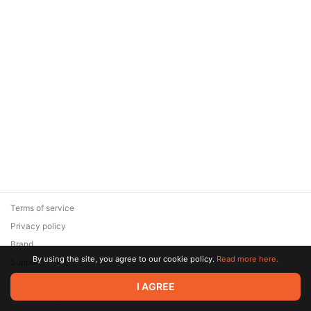
Terms of service
Privacy policy
Brand
By using the site, you agree to our cookie policy.
Read more here.
Support
© 2026 Zaya Solutions Limited. All rights reserved. All trademarks
I AGREE
are the property of their respective owners.