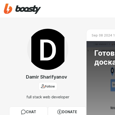
Sep 08 2024 1
Готов
доск
Damir Sharifyanov
Follow
full stack web developer
CHAT
DONATE