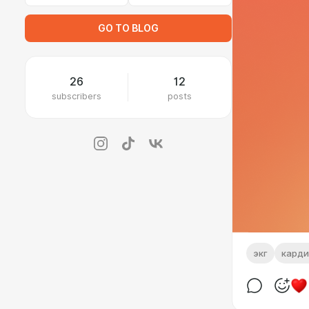
GO TO BLOG
26
12
subscribers
posts
экг
карди