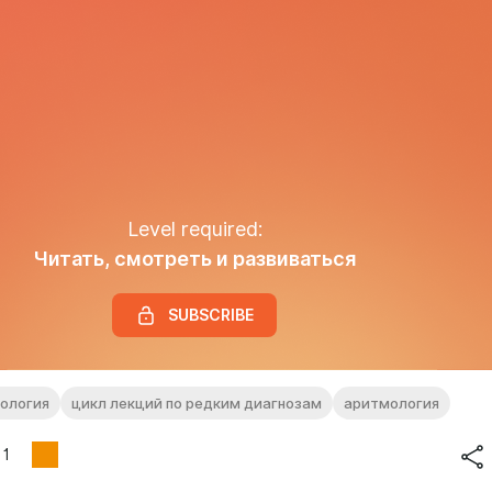
Level required:
Читать, смотреть и развиваться
SUBSCRIBE
ология
цикл лекций по редким диагнозам
аритмология
1