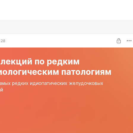
:28
 лекций по редким
иологическим патологиям
амых редких идиопатических желудочковых
ий