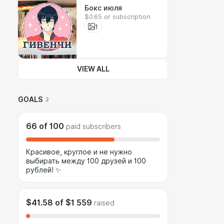
Бокс июля
$0.65 or subscription
1
VIEW ALL
GOALS
2
66
of
100
paid subscribers
Красивое, круглое и не нужно
выбирать между 100 друзей и 100
рублей! ✨
$41.58
of
$1 559
raised