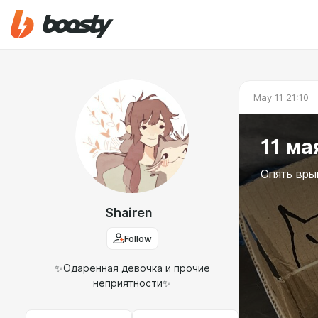
May 11 21:10
11 ма
Опять вры
Shairen
Follow
✨Одаренная девочка и прочие
неприятности✨