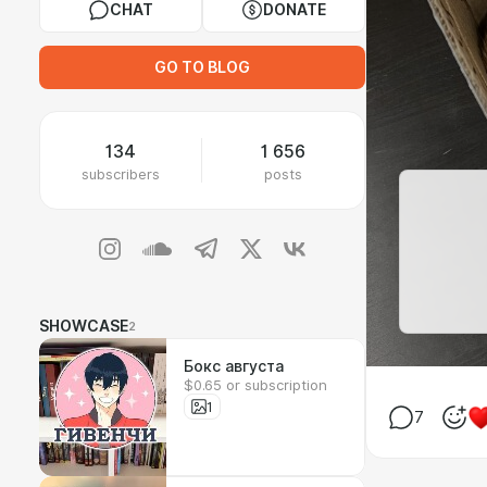
CHAT
DONATE
GO TO BLOG
134
1 656
subscribers
posts
SHOWCASE
2
Бокс августа
$0.65 or subscription
1
7