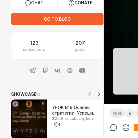
CHAT
DONATE
GO TO BLOG
123
207
subscribers
posts
SHOWCASE
32
УРОК B19 Основы
стратегии. Успешная
урок
a
$2.58 or subscription
борьба против двух
слонов
1