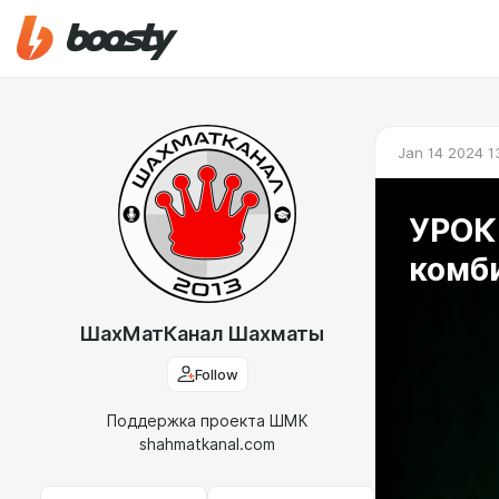
Jan 14 2024 1
УРОК
комб
ШахМатКанал Шахматы
Follow
Поддержка проекта ШМК
shahmatkanal.com