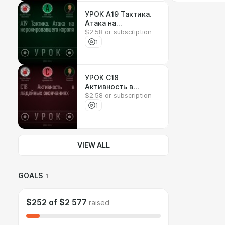
УРОК A19 Тактика.
Атака на
$2.58 or subscription
нерокировавшего
короля
1
УРОК C18
Активность в
$2.58 or subscription
ладейных
окончаниях
1
VIEW ALL
GOALS
1
$252
of
$2 577
raised