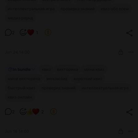
Level required:
подписчиков!
интеллектуальная игра
Шаговед!
проверка знаний
квиз обо всем
медиа раунд
UNLOCK POST
2
1
Jun 24 14:00
ЭКСКЛЮЗИВ: Мини-квиз №1
In bundle
квиз
викторина
мини квиз
Эксклюзивная мини-викторина для подписчиков! 🧠
мини викторина
эксклюзив
короткий квиз
Level required:
быстрый квиз
проверка знаний
Шаговедовод!
интеллектуальная игра
квиз онлайн
UNLOCK POST
2
2
$2.56
$2.19 per month
-
15
%
Billed every 6 months.
The discount applies to the first 6 months only.
Jun 18 14:00