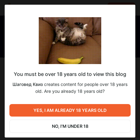
LOG IN
EN
Follow
You must be over 18 years old to view this blog
Шаговед Квиз
Шаговед Квиз
creates content for people over 18 years
Домашние квизы и городские квесты
old. Are you already 18 years old?
66
subscribers
64
posts
YES, I AM ALREADY 18 YEARS OLD
NO, I'M UNDER 18
SUBSCRIBE