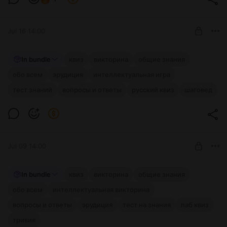
$2.56
$2.19 per month
-
15
%
Billed every 6 months.
The discount applies to the first 6 months only.
Jul 16 14:00
РАННИЙ ДОСТУП: Квиз - Обо всём №28
In bundle
квиз
викторина
общие знания
Ранний доступ к новому квизу "Обо всём" для подписчиков
обо всем
эрудиция
интеллектуальная игра
Level required:
🧠
тест знаний
вопросы и ответы
Шаговед!
русский квиз
шаговед
UNLOCK POST
Jul 09 14:00
РАННИЙ ДОСТУП: Обо всём №27
In bundle
квиз
викторина
общие знания
Ранний доступ к свежему квизу для подписчиков! 🧠
обо всем
интеллектуальная викторина
Level required:
вопросы и ответы
эрудиция
Шаговед!
тест на знания
паб квиз
тривия
UNLOCK POST