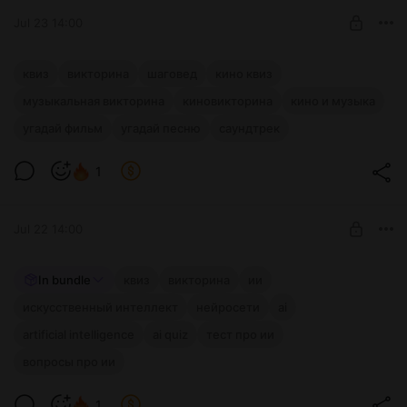
Jul 23 14:00
РАННИЙ ДОСТУП: КВИЗ - Кино и Музыка
квиз
викторина
шаговед
кино квиз
№3
музыкальная викторина
киновикторина
кино и музыка
Level required:
Ранний доступ к квизу про кино и музыку для подписчиков!
угадай фильм
угадай песню
Шаговед!
саундтрек
📽️
UNLOCK POST
1
Jul 22 14:00
ЭКСКЛЮЗИВ: Квиз - Про ИИ №1
In bundle
квиз
викторина
ии
Новенький, эксклюзивный квиз посвященный ИИ! 🤖
искусственный интеллект
нейросети
ai
Level required:
artificial intelligence
ai quiz
Шаговедовод!
тест про ии
вопросы про ии
UNLOCK POST
1