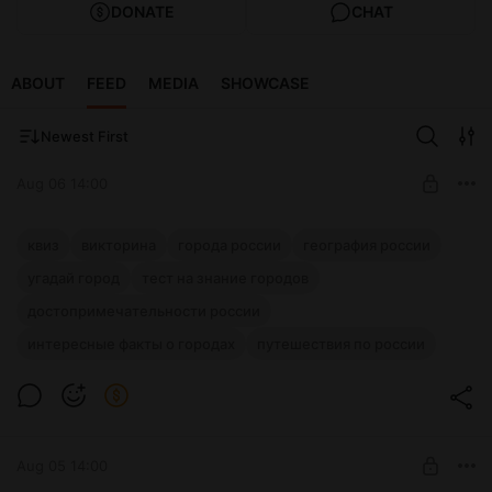
DONATE
CHAT
ABOUT
FEED
MEDIA
SHOWCASE
Newest First
Aug 06 14:00
РАННИЙ ДОСТУП: Квиз - Города России
квиз
викторина
города россии
география россии
№1
угадай город
тест на знание городов
Level required:
Ранний доступ к новому квизу для подписчиков!
достопримечательности россии
Шаговед!
интересные факты о городах
путешествия по россии
UNLOCK POST
Aug 05 14:00