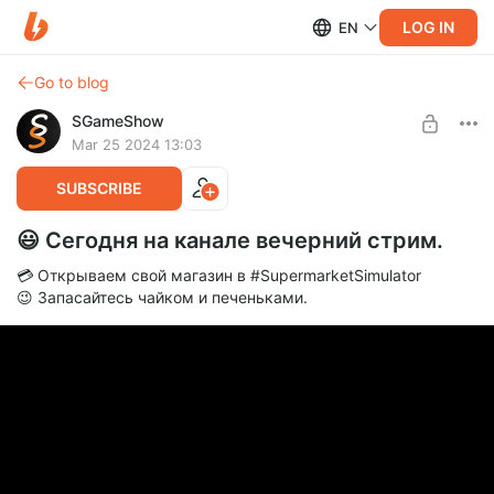
LOG IN
EN
Go to blog
SGameShow
Mar 25 2024 13:03
SUBSCRIBE
😃 Сегодня на канале вечерний стрим.
💳 Открываем свой магазин в #SupermarketSimulator
😉 Запасайтесь чайком и печеньками.