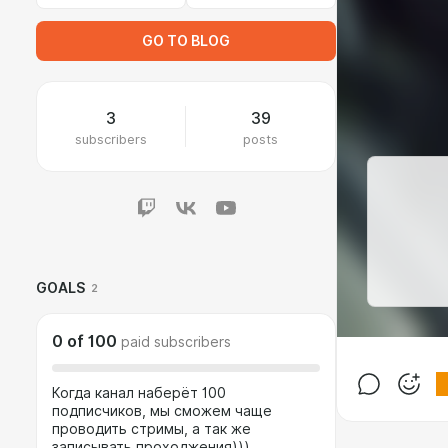
GO TO BLOG
3
39
subscribers
posts
GOALS
2
0
of
100
paid subscribers
Когда канал наберёт 100
подписчиков, мы сможем чаще
проводить стримы, а так же
записывать проходжения)))