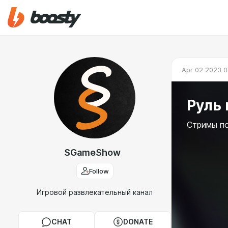
Apr 02 2023 0
Руль
Стримы по
SGameShow
Follow
Игровой развлекательный канал
CHAT
DONATE