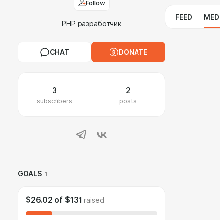
Follow
FEED
MED
PHP разработчик
CHAT
DONATE
3
2
subscribers
posts
GOALS
1
$26.02
of
$131
raised