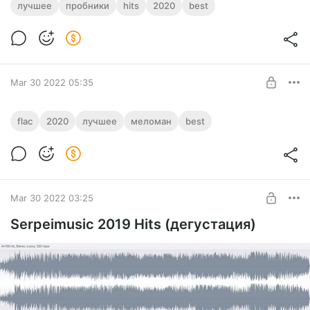
лучшее
пробники
hits
2020
best
Mar 30 2022 05:35
YEAR 2020 / Serpeimusic 2020 / best +
flac
2020
лучшее
меломан
best
flac
Level required:
Best of Serpeimusic 2020
Меломан
UNLOCK POST
Mar 30 2022 03:25
Serpeimusic 2019 Hits (дегустация)