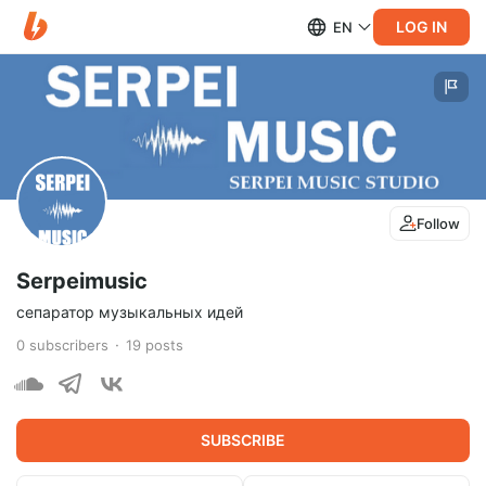
LOG IN
EN
Follow
Serpeimusic
сепаратор музыкальных идей
0
subscribers
19
posts
SUBSCRIBE