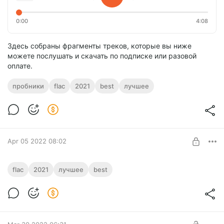
0:00
4:08
Здесь собраны фрагменты треков, которые вы ниже
можете послушать и скачать по подписке или разовой
оплате.
пробники
flac
2021
best
лучшее
Apr 05 2022 08:02
HOT PROCESSOR / Serpeimusic 2021 /
flac
2021
лучшее
best
best + flac
Level required:
Best of SERPEIMUSIC 2021
Меломан
UNLOCK POST