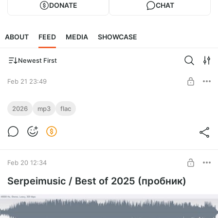
DONATE
CHAT
ABOUT
FEED
MEDIA
SHOWCASE
Newest First
Feb 21 23:49
SHAKE ME! / Serpeimusic 2026 / new
2026
mp3
flac
tracks
Level required:
Свежие треки от Serpeimusic
Слушатель
UNLOCK POST
Feb 20 12:34
Serpeimusic / Best of 2025 (пробник)