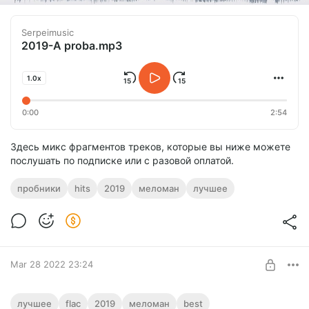
Serpeimusic
2019-A proba.mp3
1.0x
0:00
2:54
Здесь микс фрагментов треков, которые вы ниже можете
послушать по подписке или с разовой оплатой.
пробники
hits
2019
меломан
лучшее
Mar 28 2022 23:24
NEW EXOTIC / Serpeimusic 2019 / best +
лучшее
flac
2019
меломан
best