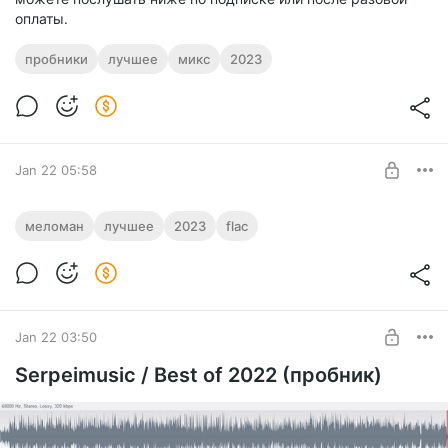
оплаты.
пробники
лучшее
микс
2023
Jan 22 05:58
BUT I GO! / Serpeimusic 2023 / best + flac
меломан
лучшее
2023
flac
9 лучших треков за 2023 год.
Level required:
Меломан
UNLOCK POST
Jan 22 03:50
Serpeimusic / Best of 2022 (пробник)