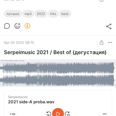
TUNDRA / Serpeimusic 2022 / best + clip
лучшее
mp3
2022
hits
best
Best of SERPEIMUSIC 2022
Level required:
Меломан
UNLOCK POST
Apr 05 2022 08:10
Serpeimusic 2021 / Best of (дегустация)
Serpeimusic
2021 side-A proba.wav
1.0x