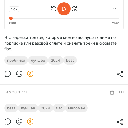
1.0x
0:00
2:42
Это нарезка треков, которые можно послушать ниже по
подписке или разовой оплате и скачать треки в формате
flac.
пробники
лучшее
2024
best
Feb 20 01:21
NEUROGRAPHY / Serpeimusic 2024 / best
best
лучшее
2024
flac
меломан
+ flac
Level required:
Best of SERPEIMUSIC 2024
Меломан