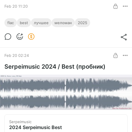
Feb 20 11:20
ESOTERIC / Serpeimusic 2025 / 9 tracks +
flac
best
лучшее
меломан
2025
flac
Level required:
Best of Serpeimusic 2025
Меломан
UNLOCK POST
Feb 20 02:24
Serpeimusic 2024 / Best (пробник)
Serpeimusic
2024 Serpeimusic Best