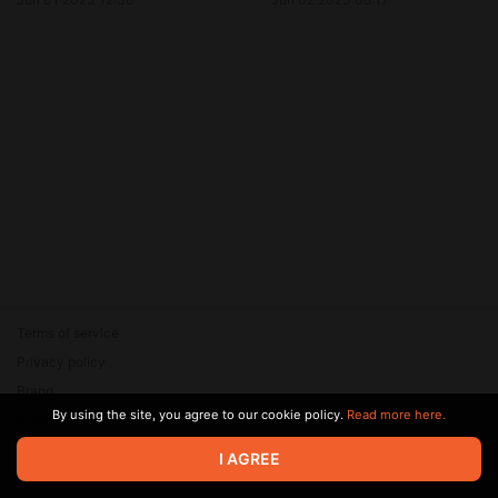
Азербайджан и Китай идут
ва-банк.
Terms of service
Privacy policy
Brand
By using the site, you agree to our cookie policy.
Read more here.
Support
© 2026 Zaya Solutions Limited. All rights reserved. All trademarks
I AGREE
are the property of their respective owners.