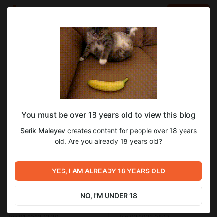
LOG IN
EN
Go to blog
Serik Maleyev
Jun 01 2023 15:57
SUBSCRIBE
You must be over 18 years old to view this blog
Галактическая империя наносит удар
космос
галактическая империя
звездные войны
Serik Maleyev
creates content for people over 18 years
фантастика
империя наносит удар
Level required:
old. Are you already 18 years old?
Дружеская поддержка
SUBSCRIBE
YES, I AM ALREADY 18 YEARS OLD
Previous post
Next post
NO, I'M UNDER 18
Большая геополитическая
Что там с Шебекино.
игра. Ставки сделаны.
Украина одерживает
Казахстан, Турция,
победу?
Jun 01 2023 12:30
Jun 02 2023 08:17