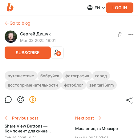
LOG IN
EN
Go to blog
Сергей Дишук
Mar 03 2025 19:01
SUBSCRIBE
Широкоугольный эксперимент из
путешествие
бобруйск
фотография
город
Бобруйска
достопримечательности
фотоблог
zenitar16mm
Level required:
Камера
Мануальный объектив Zenitar 16mm/2.8 не просто
фиксирует пространство, а искривляет его, подчеркивая
SUBSCRIBE
грубую фактуру кирпичей...
Previous post
Next post
Share View Buttons —
Масленица в Мозыре
Компонент для скина
Pano2VR
Feb 28 2025 10:31
Mar 04 2025 07:01