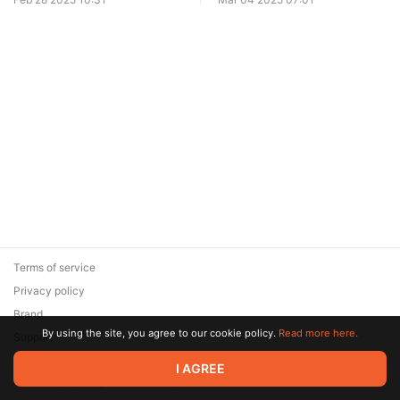
Terms of service
Privacy policy
Brand
By using the site, you agree to our cookie policy.
Read more here.
Support
© 2026 Zaya Solutions Limited. All rights reserved. All trademarks
I AGREE
are the property of their respective owners.